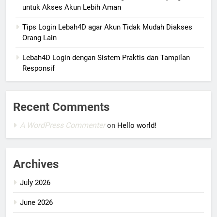
untuk Akses Akun Lebih Aman
Tips Login Lebah4D agar Akun Tidak Mudah Diakses
Orang Lain
Lebah4D Login dengan Sistem Praktis dan Tampilan
Responsif
Recent Comments
A WordPress Commenter
on
Hello world!
Archives
July 2026
June 2026