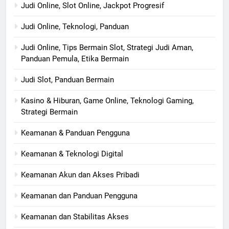
Judi Online, Slot Online, Jackpot Progresif
Judi Online, Teknologi, Panduan
Judi Online, Tips Bermain Slot, Strategi Judi Aman,
Panduan Pemula, Etika Bermain
Judi Slot, Panduan Bermain
Kasino & Hiburan, Game Online, Teknologi Gaming,
Strategi Bermain
Keamanan & Panduan Pengguna
Keamanan & Teknologi Digital
Keamanan Akun dan Akses Pribadi
Keamanan dan Panduan Pengguna
Keamanan dan Stabilitas Akses