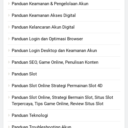
Panduan Keamanan & Pengelolaan Akun
Panduan Keamanan Akses Digital
Panduan Kelancaran Akun Digital
Panduan Login dan Optimasi Browser
Panduan Login Desktop dan Keamanan Akun
Panduan SEO, Game Online, Penulisan Konten
Panduan Slot
Panduan Slot Online Strategi Permainan Slot 4D
Panduan Slot Online, Strategi Bermain Slot, Situs Slot
Terpercaya, Tips Game Online, Review Situs Slot
Panduan Teknologi
Panduan Troubleshooting Akun