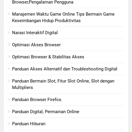
Browser,Pengalaman Pengguna
Manajemen Waktu Game Online Tips Bermain Game
Keseimbangan Hidup Produktivitas
Narasi Interaktif Digital
Optimasi Akses Browser
Optimasi Browser & Stabilitas Akses
Panduan Akses Alternatif dan Troubleshooting Digital
Panduan Bermain Slot, Fitur Slot Online, Slot dengan
Multipliers
Panduan Browser Firefox.
Panduan Digital, Permainan Online
Panduan Hiburan