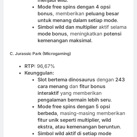
menjadi wild
.
Mode free spins dengan 4 opsi
bonus
, memberikan
peluang besar
untuk menang dalam setiap mode
.
Simbol wild dan multiplier
aktif selama
mode bonus
, meningkatkan
potensi
kemenangan maksimal
.
C. Jurassic Park (Microgaming)
RTP:
96,67%
Keunggulan:
Slot bertema dinosaurus
dengan
243
cara menang
dan
fitur bonus
interaktif
yang memberikan
pengalaman bermain lebih seru
.
Mode free spins dengan 5 opsi
berbeda
, masing-masing memberikan
fitur unik seperti multiplier, wild
ekstra, atau kemenangan beruntun
.
Simbol wild aktif di setiap mode