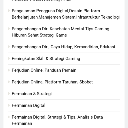
Pengalaman Pengguna Digital,Desain Platform
Berkelanjutan,Manajemen Sistem,Infrastruktur Teknologi
Pengembangan Diri Kesehatan Mental Tips Gaming
Hiburan Sehat Strategi Game
Pengembangan Diri, Gaya Hidup, Kemandirian, Edukasi
Peningkatan Skill & Strategi Gaming
Perjudian Online, Panduan Pemain
Perjudian Online, Platform Taruhan, Sbobet
Permainan & Strategi
Permainan Digital
Permainan Digital, Strategi & Tips, Analisis Data
Permainan