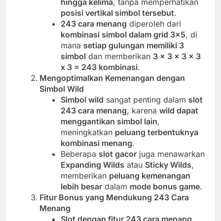
hingga kelima
, tanpa memperhatikan
posisi vertikal simbol tersebut
.
243 cara menang
diperoleh dari
kombinasi simbol dalam grid 3×5
, di
mana
setiap gulungan memiliki 3
simbol
dan memberikan
3 x 3 x 3 x 3
x 3 = 243 kombinasi
.
Mengoptimalkan Kemenangan dengan
Simbol Wild
Simbol wild
sangat penting dalam
slot
243 cara menang
, karena
wild dapat
menggantikan simbol lain
,
meningkatkan
peluang terbentuknya
kombinasi menang
.
Beberapa
slot gacor
juga menawarkan
Expanding Wilds
atau
Sticky Wilds
,
memberikan
peluang kemenangan
lebih besar
dalam
mode bonus game
.
Fitur Bonus yang Mendukung 243 Cara
Menang
Slot dengan fitur 243 cara menang