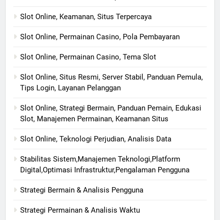
Slot Online, Keamanan, Situs Terpercaya
Slot Online, Permainan Casino, Pola Pembayaran
Slot Online, Permainan Casino, Tema Slot
Slot Online, Situs Resmi, Server Stabil, Panduan Pemula,
Tips Login, Layanan Pelanggan
Slot Online, Strategi Bermain, Panduan Pemain, Edukasi
Slot, Manajemen Permainan, Keamanan Situs
Slot Online, Teknologi Perjudian, Analisis Data
Stabilitas Sistem,Manajemen Teknologi,Platform
Digital,Optimasi Infrastruktur,Pengalaman Pengguna
Strategi Bermain & Analisis Pengguna
Strategi Permainan & Analisis Waktu