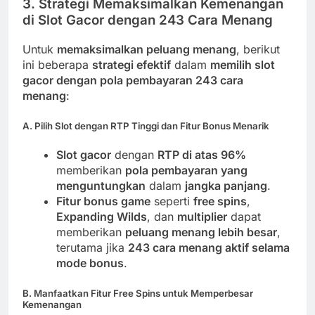
3. Strategi Memaksimalkan Kemenangan
di Slot Gacor dengan 243 Cara Menang
Untuk
memaksimalkan peluang menang
, berikut
ini beberapa
strategi efektif
dalam
memilih slot
gacor dengan pola pembayaran 243 cara
menang
:
A. Pilih Slot dengan RTP Tinggi dan Fitur Bonus Menarik
Slot gacor
dengan
RTP di atas 96%
memberikan
pola pembayaran yang
menguntungkan
dalam
jangka panjang
.
Fitur bonus game
seperti
free spins
,
Expanding Wilds
, dan
multiplier
dapat
memberikan
peluang menang lebih besar
,
terutama jika
243 cara menang aktif selama
mode bonus
.
B. Manfaatkan Fitur Free Spins untuk Memperbesar
Kemenangan