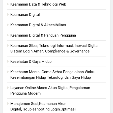
Keamanan Data & Teknologi Web
Keamanan Digital
Keamanan Digital & Aksesibilitas
Keamanan Digital & Panduan Pengguna
Keamanan Siber, Teknologi Informasi, Inovasi Digital,
Sistem Login Aman, Compliance & Governance
Kesehatan & Gaya Hidup
Kesehatan Mental Game Sehat Pengelolaan Waktu
Keseimbangan Hidup Teknologi dan Gaya Hidup
Layanan Online,Akses Akun Digital,Pengalaman
Pengguna Modern
Manajemen Sesi,Keamanan Akun
Digital,Troubleshooting Login,Optimasi