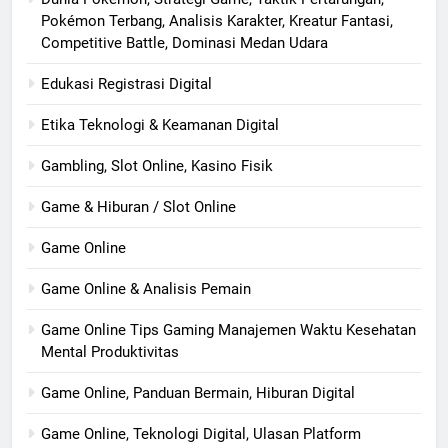
Pokémon Terbang, Analisis Karakter, Kreatur Fantasi,
Competitive Battle, Dominasi Medan Udara
Edukasi Registrasi Digital
Etika Teknologi & Keamanan Digital
Gambling, Slot Online, Kasino Fisik
Game & Hiburan / Slot Online
Game Online
Game Online & Analisis Pemain
Game Online Tips Gaming Manajemen Waktu Kesehatan
Mental Produktivitas
Game Online, Panduan Bermain, Hiburan Digital
Game Online, Teknologi Digital, Ulasan Platform