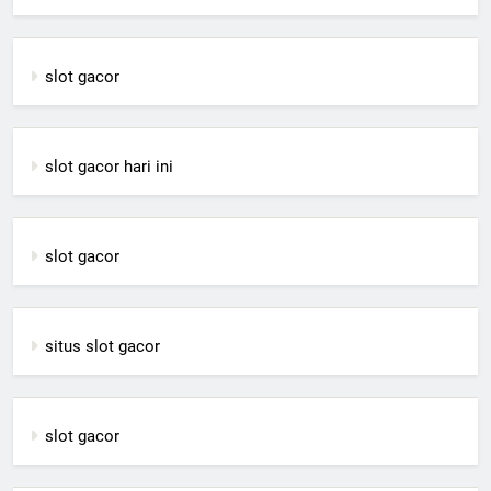
slot gacor
slot gacor hari ini
slot gacor
situs slot gacor
slot gacor