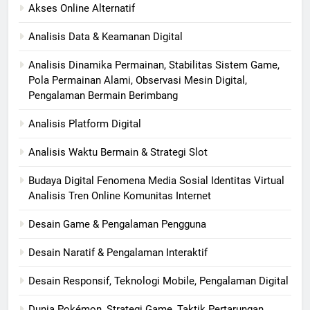
Akses Online Alternatif
Analisis Data & Keamanan Digital
Analisis Dinamika Permainan, Stabilitas Sistem Game,
Pola Permainan Alami, Observasi Mesin Digital,
Pengalaman Bermain Berimbang
Analisis Platform Digital
Analisis Waktu Bermain & Strategi Slot
Budaya Digital Fenomena Media Sosial Identitas Virtual
Analisis Tren Online Komunitas Internet
Desain Game & Pengalaman Pengguna
Desain Naratif & Pengalaman Interaktif
Desain Responsif, Teknologi Mobile, Pengalaman Digital
Dunia Pokémon, Strategi Game, Taktik Pertarungan,