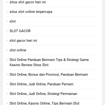
situs slot gacor hari ini
situs slot online terpercaya
slot
SLOT GACOR
slot gacor hari ini
slot online
Slot Online Panduan Bermain Tips & Strategi Game
Kasino Review Situs Slot
Slot Online, Bonus dan Promosi, Panduan Bermain
Slot Online, Judi Online, Panduan Pemain
Slot Online, Judi Online, Strategi Permainan
Slot Online, Kasino Online, Tips Bermain Slot