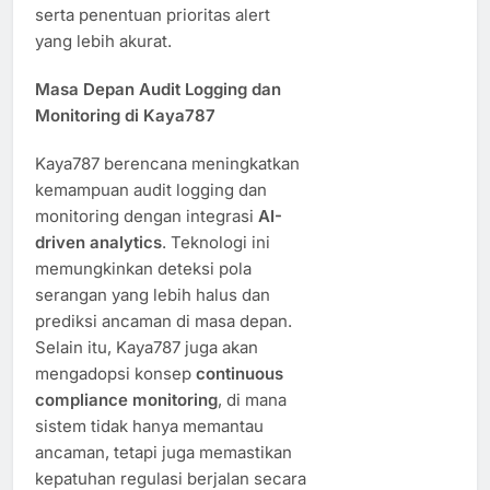
serta penentuan prioritas alert
yang lebih akurat.
Masa Depan Audit Logging dan
Monitoring di Kaya787
Kaya787 berencana meningkatkan
kemampuan audit logging dan
monitoring dengan integrasi
AI-
driven analytics
. Teknologi ini
memungkinkan deteksi pola
serangan yang lebih halus dan
prediksi ancaman di masa depan.
Selain itu, Kaya787 juga akan
mengadopsi konsep
continuous
compliance monitoring
, di mana
sistem tidak hanya memantau
ancaman, tetapi juga memastikan
kepatuhan regulasi berjalan secara