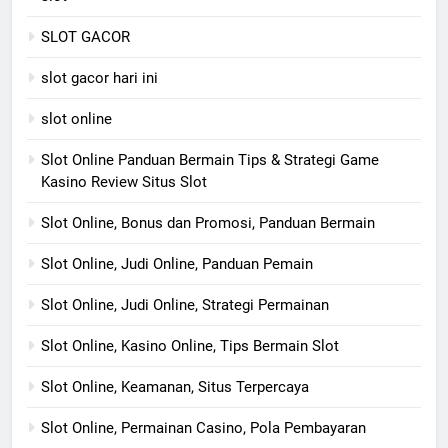
SLOT GACOR
slot gacor hari ini
slot online
Slot Online Panduan Bermain Tips & Strategi Game
Kasino Review Situs Slot
Slot Online, Bonus dan Promosi, Panduan Bermain
Slot Online, Judi Online, Panduan Pemain
Slot Online, Judi Online, Strategi Permainan
Slot Online, Kasino Online, Tips Bermain Slot
Slot Online, Keamanan, Situs Terpercaya
Slot Online, Permainan Casino, Pola Pembayaran