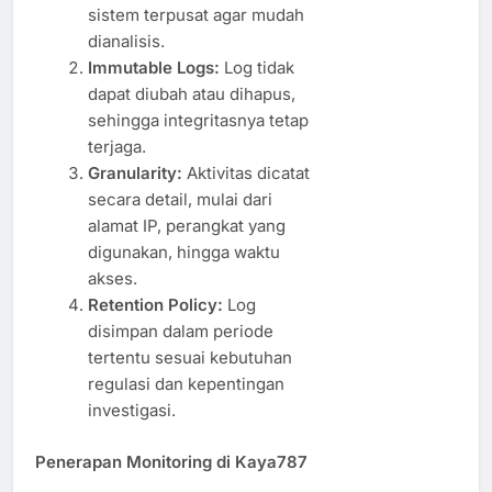
sistem terpusat agar mudah
dianalisis.
Immutable Logs:
Log tidak
dapat diubah atau dihapus,
sehingga integritasnya tetap
terjaga.
Granularity:
Aktivitas dicatat
secara detail, mulai dari
alamat IP, perangkat yang
digunakan, hingga waktu
akses.
Retention Policy:
Log
disimpan dalam periode
tertentu sesuai kebutuhan
regulasi dan kepentingan
investigasi.
Penerapan Monitoring di Kaya787