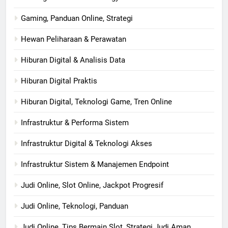
Gaming, Panduan Online, Strategi
Hewan Peliharaan & Perawatan
Hiburan Digital & Analisis Data
Hiburan Digital Praktis
Hiburan Digital, Teknologi Game, Tren Online
Infrastruktur & Performa Sistem
Infrastruktur Digital & Teknologi Akses
Infrastruktur Sistem & Manajemen Endpoint
Judi Online, Slot Online, Jackpot Progresif
Judi Online, Teknologi, Panduan
Judi Online, Tips Bermain Slot, Strategi Judi Aman,