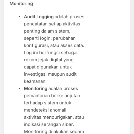
Monitoring
Audit Logging
adalah proses
pencatatan setiap aktivitas
penting dalam sistem,
seperti login, perubahan
konfigurasi, atau akses data.
Log ini berfungsi sebagai
rekam jejak digital yang
dapat digunakan untuk
investigasi maupun audit
keamanan.
Monitoring
adalah proses
pemantauan berkelanjutan
terhadap sistem untuk
mendeteksi anomali,
aktivitas mencurigakan, atau
indikasi serangan siber.
Monitoring dilakukan secara