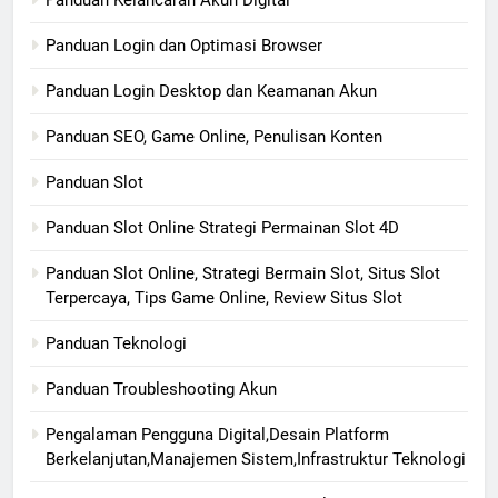
Panduan Kelancaran Akun Digital
Panduan Login dan Optimasi Browser
Panduan Login Desktop dan Keamanan Akun
Panduan SEO, Game Online, Penulisan Konten
Panduan Slot
Panduan Slot Online Strategi Permainan Slot 4D
Panduan Slot Online, Strategi Bermain Slot, Situs Slot
Terpercaya, Tips Game Online, Review Situs Slot
Panduan Teknologi
Panduan Troubleshooting Akun
Pengalaman Pengguna Digital,Desain Platform
Berkelanjutan,Manajemen Sistem,Infrastruktur Teknologi