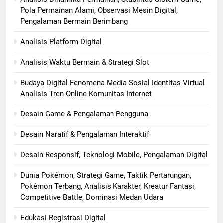
Pola Permainan Alami, Observasi Mesin Digital,
Pengalaman Bermain Berimbang
Analisis Platform Digital
Analisis Waktu Bermain & Strategi Slot
Budaya Digital Fenomena Media Sosial Identitas Virtual
Analisis Tren Online Komunitas Internet
Desain Game & Pengalaman Pengguna
Desain Naratif & Pengalaman Interaktif
Desain Responsif, Teknologi Mobile, Pengalaman Digital
Dunia Pokémon, Strategi Game, Taktik Pertarungan,
Pokémon Terbang, Analisis Karakter, Kreatur Fantasi,
Competitive Battle, Dominasi Medan Udara
Edukasi Registrasi Digital