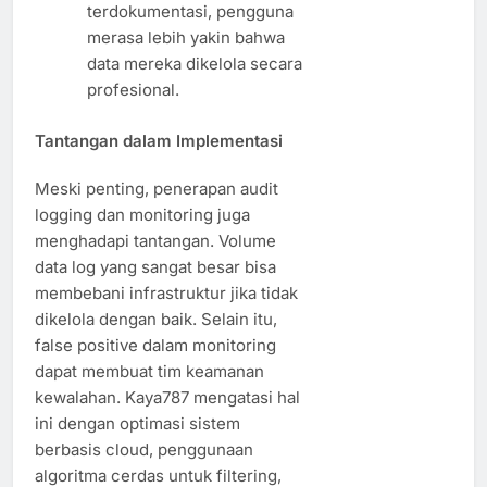
terdokumentasi, pengguna
merasa lebih yakin bahwa
data mereka dikelola secara
profesional.
Tantangan dalam Implementasi
Meski penting, penerapan audit
logging dan monitoring juga
menghadapi tantangan. Volume
data log yang sangat besar bisa
membebani infrastruktur jika tidak
dikelola dengan baik. Selain itu,
false positive dalam monitoring
dapat membuat tim keamanan
kewalahan. Kaya787 mengatasi hal
ini dengan optimasi sistem
berbasis cloud, penggunaan
algoritma cerdas untuk filtering,