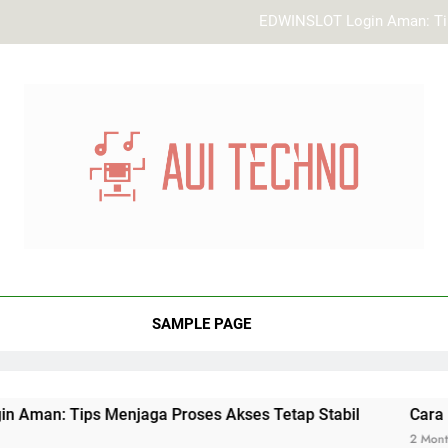
EDWINSLOT Login Aman: Tip
Cara Memastikan Halaman Login Edwinslot yan
Tips Login Lebah4D agar
Cara Mengatasi Kendala 
EDWINSLOT Login Aman: Tip
Cara Memastikan Halaman Login Edwinslot yan
 Techno
lusi Teknologi Inovatif Untuk Bisnis Anda Di AUI Techno.
Tips Login Lebah4D agar
SAMPLE PAGE
s Menjaga Proses Akses Tetap Stabil
Cara Memastikan
2 Months Ago