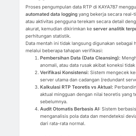
Proses pengumpulan data RTP di KAYA787 mengg
automated data logging
yang bekerja secara real-t
atau aktivitas pengguna terekam secara detail den
akurat, kemudian dikirimkan ke
server analitik terp
perhitungan statistik.
Data mentah ini tidak langsung digunakan sebagai h
melalui beberapa tahapan verifikasi:
Pembersihan Data (Data Cleansing):
Mengha
anomali, atau data rusak akibat koneksi tidak 
Verifikasi Konsistensi:
Sistem mengecek kes
server utama dan cadangan (redundant serve
Kalkulasi RTP Teoretis vs Aktual:
Perbanding
aktual mingguan dengan nilai teoretis yang t
sebelumnya.
Audit Otomatis Berbasis AI:
Sistem berbasi
menganalisis pola data dan mendeteksi devia
dari rata-rata normal.