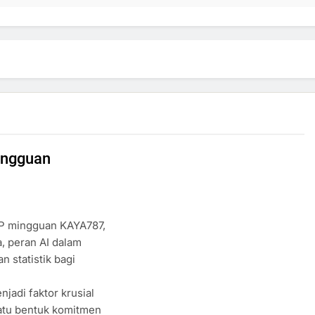
ingguan
TP mingguan KAYA787,
, peran AI dalam
n statistik bagi
jadi faktor krusial
tu bentuk komitmen