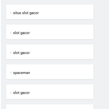
situs slot gacor
slot gacor
slot gacor
spaceman
slot gacor