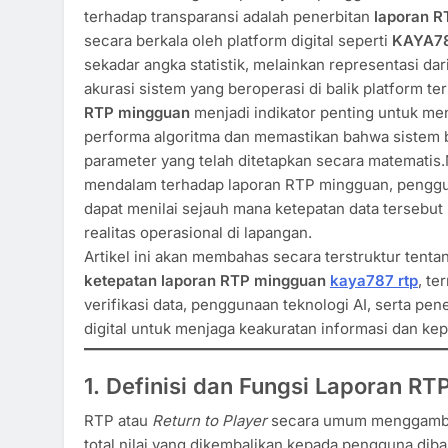
terhadap transparansi adalah penerbitan
laporan RT
secara berkala oleh platform digital seperti
KAYA7
sekadar angka statistik, melainkan representasi dari
akurasi sistem yang beroperasi di balik platform te
RTP mingguan
menjadi indikator penting untuk me
performa algoritma dan memastikan bahwa sistem 
parameter yang telah ditetapkan secara matematis.
mendalam terhadap laporan RTP mingguan, pengg
dapat menilai sejauh mana ketepatan data tersebu
realitas operasional di lapangan.
Artikel ini akan membahas secara terstruktur tent
ketepatan laporan RTP mingguan
kaya787 rtp
, t
verifikasi data, penggunaan teknologi AI, serta pen
digital untuk menjaga keakuratan informasi dan kep
1. Definisi dan Fungsi Laporan R
RTP atau
Return to Player
secara umum menggambar
total nilai yang dikembalikan kepada pengguna di