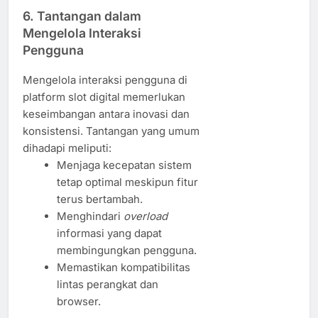
6. Tantangan dalam
Mengelola Interaksi
Pengguna
Mengelola interaksi pengguna di
platform slot digital memerlukan
keseimbangan antara inovasi dan
konsistensi. Tantangan yang umum
dihadapi meliputi:
Menjaga kecepatan sistem
tetap optimal meskipun fitur
terus bertambah.
Menghindari
overload
informasi yang dapat
membingungkan pengguna.
Memastikan kompatibilitas
lintas perangkat dan
browser.