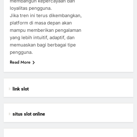
membangun kepercayaan dan
loyalitas pengguna.
Jika tren ini terus dikembangkan,
platform di masa depan akan
mampu memberikan pengalaman
yang lebih intuitif, adaptif, dan
memuaskan bagi berbagai tipe
pengguna.
Read More
link slot
situs slot online