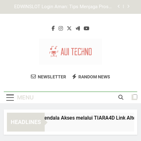
Skip
Cara Memastikan Halaman Login Edwinslot yang
to
Benar untuk Akses Akun Lebih Aman
content
Tips Login Lebah4D agar Akun Tidak Mudah
Diakses Orang Lain
Cara Mengatasi Kendala Akses melalui TIARA4D
Link Alternatif
EDWINSLOT Login Aman: Tips Menjaga Proses
Akses Tetap Stabil
Cara Memastikan Halaman Login Edwinslot yang
Benar untuk Akses Akun Lebih Aman
AUI Techno
Temukan Solusi Teknologi Inovatif Untuk
Tips Login Lebah4D agar Akun Tidak Mudah
NEWSLETTER
RANDOM NEWS
Diakses Orang Lain
Bisnis Anda Di AUI Techno.
MENU
ara Mengatasi Kendala Akses melalui TIARA4D Link Alternati
HEADLINES
 Month Ago