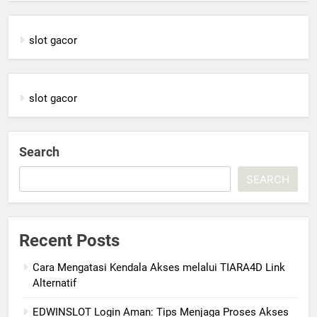
slot gacor
slot gacor
Search
SEARCH
Recent Posts
Cara Mengatasi Kendala Akses melalui TIARA4D Link
Alternatif
EDWINSLOT Login Aman: Tips Menjaga Proses Akses