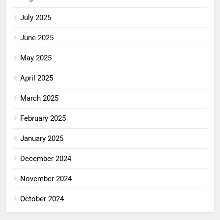
July 2025
June 2025
May 2025
April 2025
March 2025
February 2025
January 2025
December 2024
November 2024
October 2024