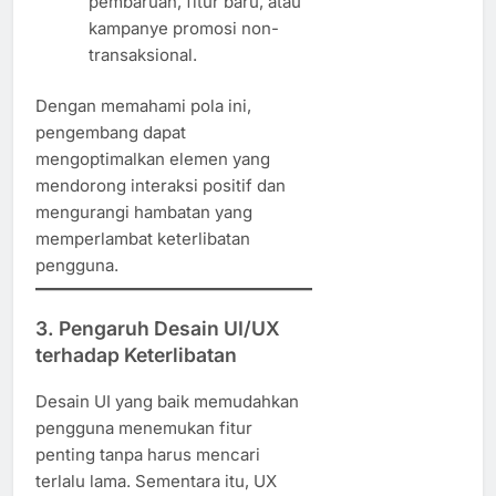
pembaruan, fitur baru, atau
kampanye promosi non-
transaksional.
Dengan memahami pola ini,
pengembang dapat
mengoptimalkan elemen yang
mendorong interaksi positif dan
mengurangi hambatan yang
memperlambat keterlibatan
pengguna.
3. Pengaruh Desain UI/UX
terhadap Keterlibatan
Desain UI yang baik memudahkan
pengguna menemukan fitur
penting tanpa harus mencari
terlalu lama. Sementara itu, UX