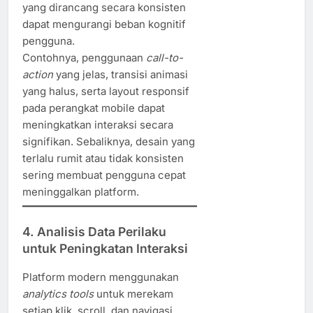
yang dirancang secara konsisten
dapat mengurangi beban kognitif
pengguna.
Contohnya, penggunaan
call-to-
action
yang jelas, transisi animasi
yang halus, serta layout responsif
pada perangkat mobile dapat
meningkatkan interaksi secara
signifikan. Sebaliknya, desain yang
terlalu rumit atau tidak konsisten
sering membuat pengguna cepat
meninggalkan platform.
4. Analisis Data Perilaku
untuk Peningkatan Interaksi
Platform modern menggunakan
analytics tools
untuk merekam
setiap klik, scroll, dan navigasi