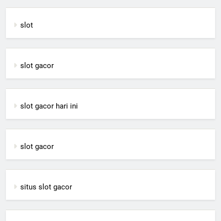
slot
slot gacor
slot gacor hari ini
slot gacor
situs slot gacor