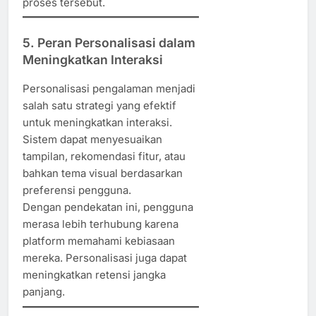
proses tersebut.
5. Peran Personalisasi dalam
Meningkatkan Interaksi
Personalisasi pengalaman menjadi
salah satu strategi yang efektif
untuk meningkatkan interaksi.
Sistem dapat menyesuaikan
tampilan, rekomendasi fitur, atau
bahkan tema visual berdasarkan
preferensi pengguna.
Dengan pendekatan ini, pengguna
merasa lebih terhubung karena
platform memahami kebiasaan
mereka. Personalisasi juga dapat
meningkatkan retensi jangka
panjang.