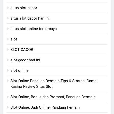
situs slot gacor
situs slot gacor hari ini
situs slot online terpercaya
slot
SLOT GACOR
slot gacor hari ini
slot online
Slot Online Panduan Bermain Tips & Strategi Game
Kasino Review Situs Slot
Slot Online, Bonus dan Promosi, Panduan Bermain
Slot Online, Judi Online, Panduan Pemain