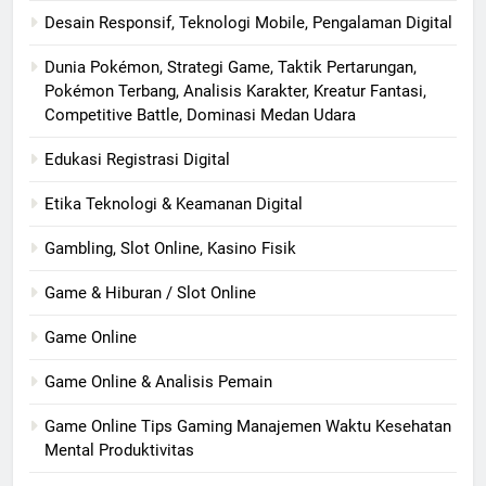
Desain Responsif, Teknologi Mobile, Pengalaman Digital
Dunia Pokémon, Strategi Game, Taktik Pertarungan,
Pokémon Terbang, Analisis Karakter, Kreatur Fantasi,
Competitive Battle, Dominasi Medan Udara
Edukasi Registrasi Digital
Etika Teknologi & Keamanan Digital
Gambling, Slot Online, Kasino Fisik
Game & Hiburan / Slot Online
Game Online
Game Online & Analisis Pemain
Game Online Tips Gaming Manajemen Waktu Kesehatan
Mental Produktivitas