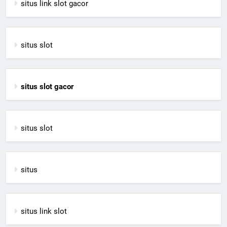
situs link slot gacor
situs slot
situs slot gacor
situs slot
situs
situs link slot