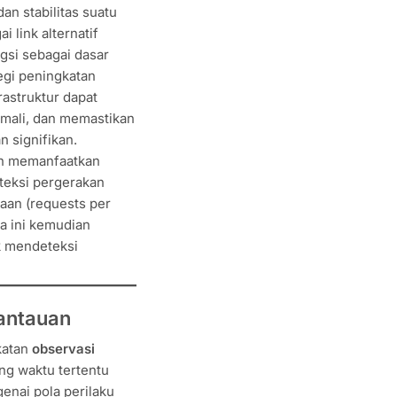
n stabilitas suatu
i link alternatif
ngsi sebagai dasar
egi peningkatan
rastruktur dapat
omali, dan memastikan
 signifikan.
gan memanfaatkan
eksi pergerakan
ntaan (requests per
a ini kemudian
k mendeteksi
mantauan
katan
observasi
ng waktu tertentu
nai pola perilaku