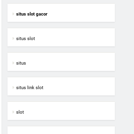
situs slot gacor
situs slot
situs
situs link slot
slot