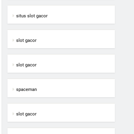
situs slot gacor
slot gacor
slot gacor
spaceman
slot gacor