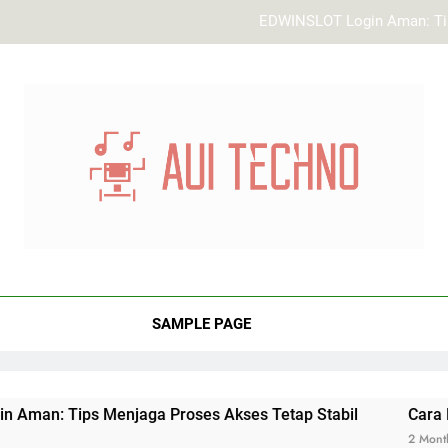
EDWINSLOT Login Aman: Tip
Cara Memastikan Halaman Login Edwinslot yan
Tips Login Lebah4D agar
Cara Mengatasi Kendala 
EDWINSLOT Login Aman: Tip
Cara Memastikan Halaman Login Edwinslot yan
 Techno
lusi Teknologi Inovatif Untuk Bisnis Anda Di AUI Techno.
Tips Login Lebah4D agar
SAMPLE PAGE
 Menjaga Proses Akses Tetap Stabil
Cara Memastikan 
2 Months Ago