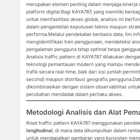
merupakan elemen penting dalam menjaga kinerja da
platform digital.Bagi KAYA787, yang memiliki berbaga
untuk memfasilitasi akses global, analisis ini berfu
dalam pengambilan keputusan teknis maupun strat
performa.Melalui pendekatan berbasis data, tim inf
mengidentifikasi tren penggunaan, mendeteksi an
pengalaman pengguna tetap optimal tanpa gangguan
Analisis traffic pattern di KAYA787 dilakukan den
teknologi pemantauan modern yang mampu mendet
trafik secara real-time, baik dari sisi jumlah permi
second) maupun distribusi geografis pengguna.Dat
dikombinasikan dengan sistem observabilitas untu
perubahan mendadak dalam perilaku akses.
Metodologi Analisis dan Alat Pe
Riset traffic pattern KAYA787 menggunakan pende
longitudinal
, di mana data dikumpulkan dalam renta
untuk mendapatkan gambaran yang konsisten menge