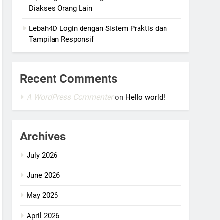
Diakses Orang Lain
Lebah4D Login dengan Sistem Praktis dan
Tampilan Responsif
Recent Comments
A WordPress Commenter
on
Hello world!
Archives
July 2026
June 2026
May 2026
April 2026