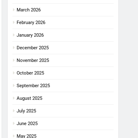
March 2026
February 2026
January 2026
December 2025
November 2025
October 2025
September 2025
August 2025
July 2025
June 2025
May 2025