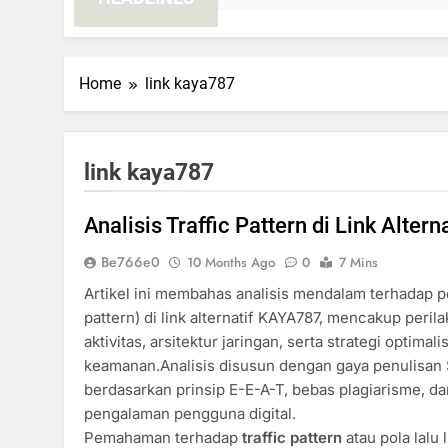
Home
link kaya787
link kaya787
Analisis Traffic Pattern di Link Alter
Be766e0
10 Months Ago
0
7 Mins
Artikel ini membahas analisis mendalam terhadap pola
pattern) di link alternatif KAYA787, mencakup peri
aktivitas, arsitektur jaringan, serta strategi optimal
keamanan.Analisis disusun dengan gaya penulisan 
berdasarkan prinsip E-E-A-T, bebas plagiarisme, d
pengalaman pengguna digital.
Pemahaman terhadap
traffic pattern
atau pola lalu 