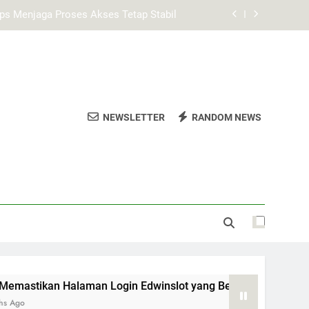
s Menjaga Proses Akses Tetap Stabil
g Benar untuk Akses Akun Lebih Aman
 Akun Tidak Mudah Diakses Orang Lain
Akses melalui TIARA4D Link Alternatif
NEWSLETTER
RANDOM NEWS
s Menjaga Proses Akses Tetap Stabil
g Benar untuk Akses Akun Lebih Aman
 Akun Tidak Mudah Diakses Orang Lain
Halaman Login Edwinslot yang Benar untuk Akses Akun Lebi