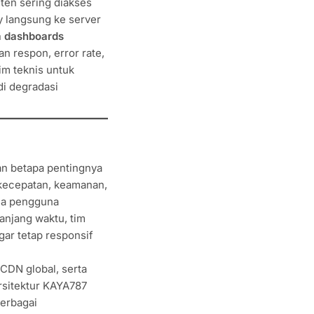
ten sering diakses
y langsung ke server
a dashboards
n respon, error rate,
m teknis untuk
di degradasi
n betapa pentingnya
kecepatan, keamanan,
na pengguna
anjang waktu, tim
ar tetap responsif
 CDN global, serta
arsitektur KAYA787
berbagai