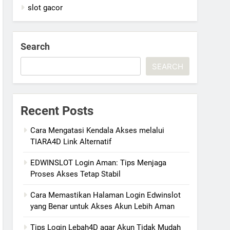
slot gacor
Search
SEARCH
Recent Posts
Cara Mengatasi Kendala Akses melalui
TIARA4D Link Alternatif
EDWINSLOT Login Aman: Tips Menjaga
Proses Akses Tetap Stabil
Cara Memastikan Halaman Login Edwinslot
yang Benar untuk Akses Akun Lebih Aman
Tips Login Lebah4D agar Akun Tidak Mudah