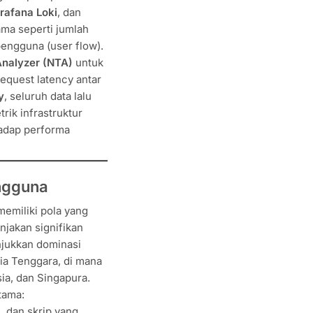
rafana Loki
, dan
ma seperti jumlah
 pengguna (user flow).
Analyzer (NTA)
untuk
request latency antar
y
, seluruh data lalu
rik infrastruktur
hadap performa
engguna
memiliki pola yang
onjakan signifikan
njukkan dominasi
sia Tenggara, di mana
sia, dan Singapura.
utama:
 dan skrip yang