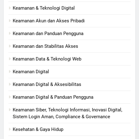
Keamanan & Teknologi Digital
Keamanan Akun dan Akses Pribadi
Keamanan dan Panduan Pengguna
Keamanan dan Stabilitas Akses
Keamanan Data & Teknologi Web
Keamanan Digital
Keamanan Digital & Aksesibilitas
Keamanan Digital & Panduan Pengguna
Keamanan Siber, Teknologi Informasi, Inovasi Digital,
Sistem Login Aman, Compliance & Governance
Kesehatan & Gaya Hidup