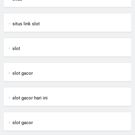
situs link slot
slot
slot gacor
slot gacor hari ini
slot gacor