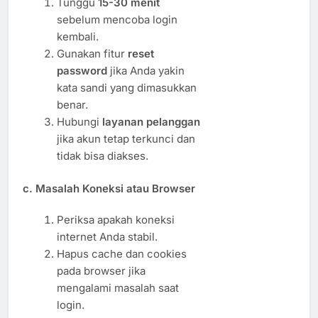
Tunggu
15-30 menit
sebelum mencoba login
kembali.
Gunakan fitur
reset
password
jika Anda yakin
kata sandi yang dimasukkan
benar.
Hubungi
layanan pelanggan
jika akun tetap terkunci dan
tidak bisa diakses.
c. Masalah Koneksi atau Browser
Periksa apakah koneksi
internet Anda stabil.
Hapus cache dan cookies
pada browser jika
mengalami masalah saat
login.