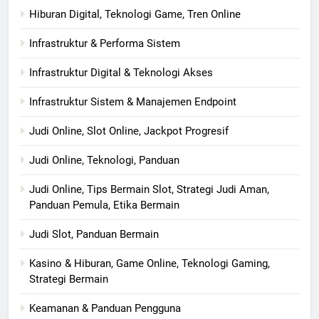
Hiburan Digital, Teknologi Game, Tren Online
Infrastruktur & Performa Sistem
Infrastruktur Digital & Teknologi Akses
Infrastruktur Sistem & Manajemen Endpoint
Judi Online, Slot Online, Jackpot Progresif
Judi Online, Teknologi, Panduan
Judi Online, Tips Bermain Slot, Strategi Judi Aman,
Panduan Pemula, Etika Bermain
Judi Slot, Panduan Bermain
Kasino & Hiburan, Game Online, Teknologi Gaming,
Strategi Bermain
Keamanan & Panduan Pengguna