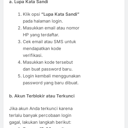
a. Lupa Kata Sandi
Klik opsi
“Lupa Kata Sandi”
pada halaman login.
Masukkan email atau nomor
HP yang terdaftar.
Cek email atau SMS untuk
mendapatkan kode
verifikasi.
Masukkan kode tersebut
dan buat password baru.
Login kembali menggunakan
password yang baru dibuat.
b. Akun Terblokir atau Terkunci
Jika akun Anda terkunci karena
terlalu banyak percobaan login
gagal, lakukan langkah berikut: