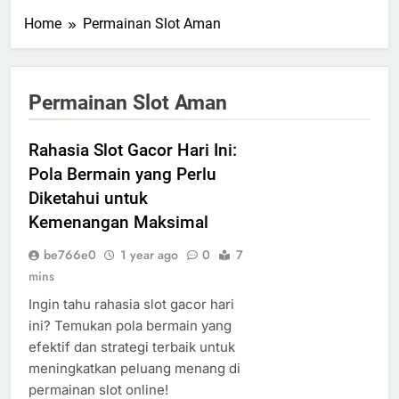
Home
Permainan Slot Aman
Permainan Slot Aman
Rahasia Slot Gacor Hari Ini:
Pola Bermain yang Perlu
Diketahui untuk
Kemenangan Maksimal
be766e0
1 year ago
0
7
mins
Ingin tahu rahasia slot gacor hari
ini? Temukan pola bermain yang
efektif dan strategi terbaik untuk
meningkatkan peluang menang di
permainan slot online!