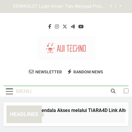
Skip
Cara Memastikan Halaman Login Edwinslot yang
to
Benar untuk Akses Akun Lebih Aman
content
Tips Login Lebah4D agar Akun Tidak Mudah
Diakses Orang Lain
Cara Mengatasi Kendala Akses melalui TIARA4D
Link Alternatif
EDWINSLOT Login Aman: Tips Menjaga Proses
Akses Tetap Stabil
Cara Memastikan Halaman Login Edwinslot yang
Benar untuk Akses Akun Lebih Aman
AUI Techno
Temukan Solusi Teknologi Inovatif Untuk
Tips Login Lebah4D agar Akun Tidak Mudah
NEWSLETTER
RANDOM NEWS
Diakses Orang Lain
Bisnis Anda Di AUI Techno.
MENU
ra Mengatasi Kendala Akses melalui TIARA4D Link Alternatif
HEADLINES
Weeks Ago