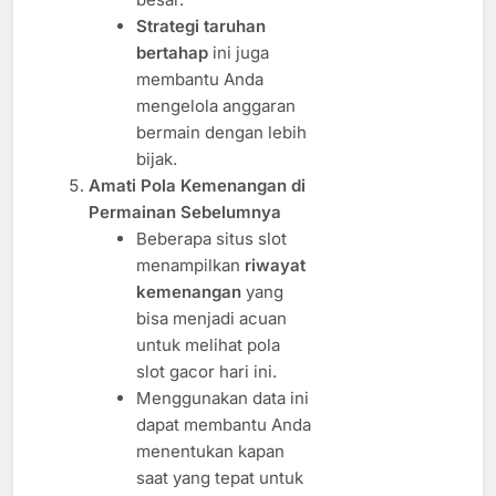
Strategi taruhan
bertahap
ini juga
membantu Anda
mengelola anggaran
bermain dengan lebih
bijak.
Amati Pola Kemenangan di
Permainan Sebelumnya
Beberapa situs slot
menampilkan
riwayat
kemenangan
yang
bisa menjadi acuan
untuk melihat pola
slot gacor hari ini.
Menggunakan data ini
dapat membantu Anda
menentukan kapan
saat yang tepat untuk