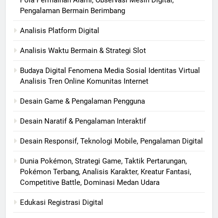
Pengalaman Bermain Berimbang
Analisis Platform Digital
Analisis Waktu Bermain & Strategi Slot
Budaya Digital Fenomena Media Sosial Identitas Virtual
Analisis Tren Online Komunitas Internet
Desain Game & Pengalaman Pengguna
Desain Naratif & Pengalaman Interaktif
Desain Responsif, Teknologi Mobile, Pengalaman Digital
Dunia Pokémon, Strategi Game, Taktik Pertarungan,
Pokémon Terbang, Analisis Karakter, Kreatur Fantasi,
Competitive Battle, Dominasi Medan Udara
Edukasi Registrasi Digital