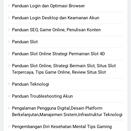
Panduan Login dan Optimasi Browser
Panduan Login Desktop dan Keamanan Akun
Panduan SEO, Game Online, Penulisan Konten
Panduan Slot
Panduan Slot Online Strategi Permainan Slot 4D
Panduan Slot Online, Strategi Bermain Slot, Situs Slot
Terpercaya, Tips Game Online, Review Situs Slot
Panduan Teknologi
Panduan Troubleshooting Akun
Pengalaman Pengguna Digital,Desain Platform
Berkelanjutan,Manajemen Sistem,Infrastruktur Teknologi
Pengembangan Diri Kesehatan Mental Tips Gaming