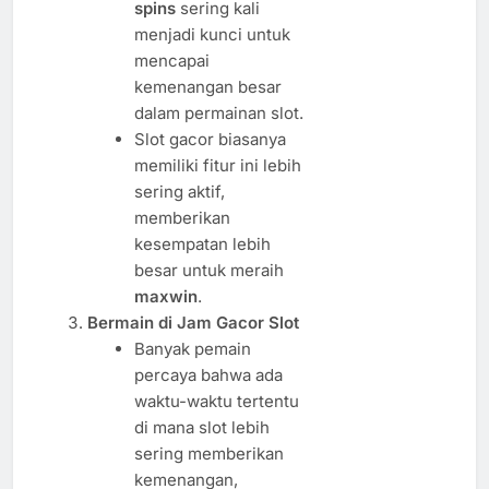
spins
sering kali
menjadi kunci untuk
mencapai
kemenangan besar
dalam permainan slot.
Slot gacor biasanya
memiliki fitur ini lebih
sering aktif,
memberikan
kesempatan lebih
besar untuk meraih
maxwin
.
Bermain di Jam Gacor Slot
Banyak pemain
percaya bahwa ada
waktu-waktu tertentu
di mana slot lebih
sering memberikan
kemenangan,