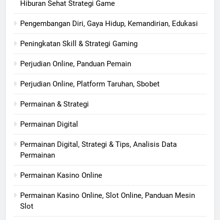
Hiburan Sehat Strategi Game
Pengembangan Diri, Gaya Hidup, Kemandirian, Edukasi
Peningkatan Skill & Strategi Gaming
Perjudian Online, Panduan Pemain
Perjudian Online, Platform Taruhan, Sbobet
Permainan & Strategi
Permainan Digital
Permainan Digital, Strategi & Tips, Analisis Data
Permainan
Permainan Kasino Online
Permainan Kasino Online, Slot Online, Panduan Mesin
Slot