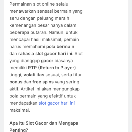
Permainan slot online selalu
menawarkan sensasi bermain yang
seru dengan peluang meraih
kemenangan besar hanya dalam
beberapa putaran. Namun, untuk
mencapai hasil maksimal, pemain
harus memahami
pola bermain
dan
rahasia slot gacor hari ini
. Slot
yang dianggap
gacor
biasanya
memiliki
RTP (Return to Player)
tinggi,
volatilitas
sesuai, serta fitur
bonus
dan
free spins
yang sering
aktif. Artikel ini akan mengungkap
pola bermain yang efektif untuk
mendapatkan
slot gacor hari ini
maksimal.
Apa Itu Slot Gacor dan Mengapa
Penting?