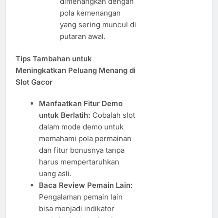
dimenangkan dengan
pola kemenangan
yang sering muncul di
putaran awal.
Tips Tambahan untuk
Meningkatkan Peluang Menang di
Slot Gacor
Manfaatkan Fitur Demo
untuk Berlatih:
Cobalah slot
dalam mode demo untuk
memahami pola permainan
dan fitur bonusnya tanpa
harus mempertaruhkan
uang asli.
Baca Review Pemain Lain:
Pengalaman pemain lain
bisa menjadi indikator