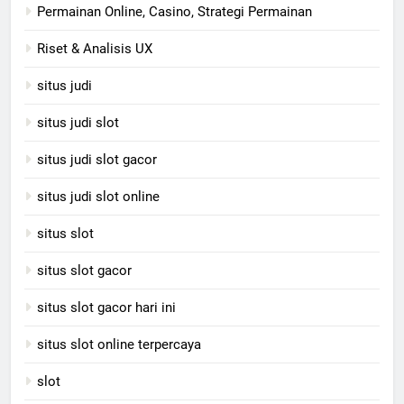
Permainan Online, Casino, Strategi Permainan
Riset & Analisis UX
situs judi
situs judi slot
situs judi slot gacor
situs judi slot online
situs slot
situs slot gacor
situs slot gacor hari ini
situs slot online terpercaya
slot