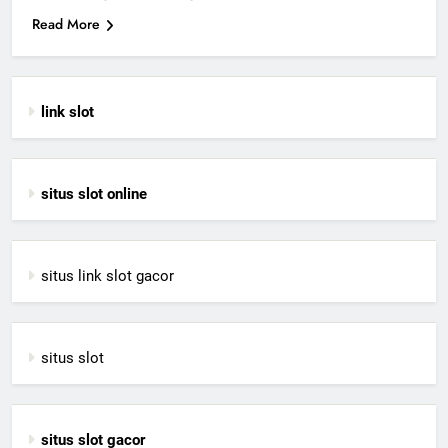
Read More
link slot
situs slot online
situs link slot gacor
situs slot
situs slot gacor