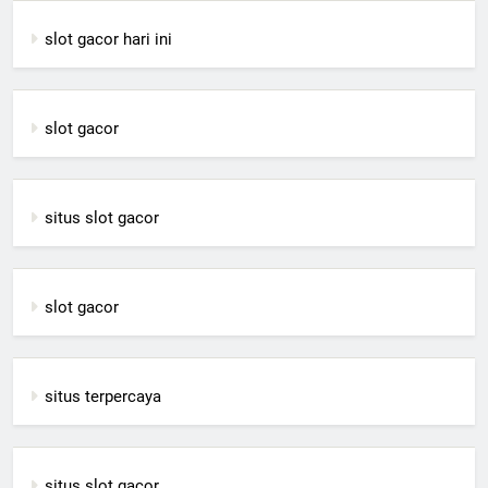
slot gacor hari ini
slot gacor
situs slot gacor
slot gacor
situs terpercaya
situs slot gacor