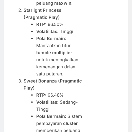
peluang
maxwin
.
Starlight Princess
(Pragmatic Play)
RTP:
96.50%
Volatilitas:
Tinggi
Pola Bermain:
Manfaatkan fitur
tumble multiplier
untuk meningkatkan
kemenangan dalam
satu putaran.
Sweet Bonanza (Pragmatic
Play)
RTP:
96.48%
Volatilitas:
Sedang-
Tinggi
Pola Bermain:
Sistem
pembayaran
cluster
memberikan peluang