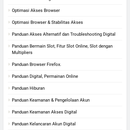
Optimasi Akses Browser
Optimasi Browser & Stabilitas Akses
Panduan Akses Alternatif dan Troubleshooting Digital
Panduan Bermain Slot, Fitur Slot Online, Slot dengan
Multipliers
Panduan Browser Firefox.
Panduan Digital, Permainan Online
Panduan Hiburan
Panduan Keamanan & Pengelolaan Akun
Panduan Keamanan Akses Digital
Panduan Kelancaran Akun Digital