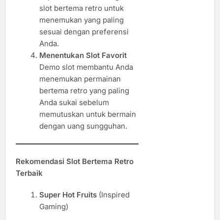
slot bertema retro untuk
menemukan yang paling
sesuai dengan preferensi
Anda.
Menentukan Slot Favorit
Demo slot membantu Anda
menemukan permainan
bertema retro yang paling
Anda sukai sebelum
memutuskan untuk bermain
dengan uang sungguhan.
Rekomendasi Slot Bertema Retro
Terbaik
Super Hot Fruits
(Inspired
Gaming)