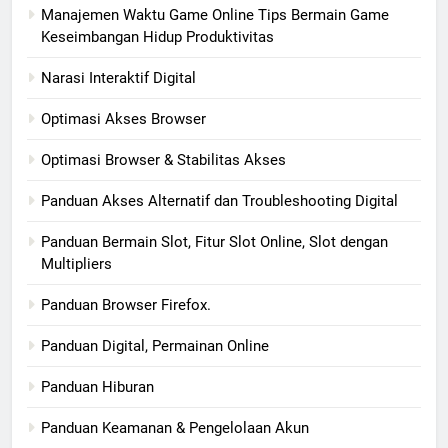
Manajemen Waktu Game Online Tips Bermain Game
Keseimbangan Hidup Produktivitas
Narasi Interaktif Digital
Optimasi Akses Browser
Optimasi Browser & Stabilitas Akses
Panduan Akses Alternatif dan Troubleshooting Digital
Panduan Bermain Slot, Fitur Slot Online, Slot dengan
Multipliers
Panduan Browser Firefox.
Panduan Digital, Permainan Online
Panduan Hiburan
Panduan Keamanan & Pengelolaan Akun