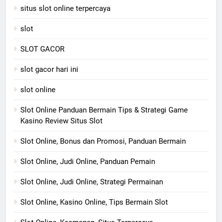
situs slot online terpercaya
slot
SLOT GACOR
slot gacor hari ini
slot online
Slot Online Panduan Bermain Tips & Strategi Game
Kasino Review Situs Slot
Slot Online, Bonus dan Promosi, Panduan Bermain
Slot Online, Judi Online, Panduan Pemain
Slot Online, Judi Online, Strategi Permainan
Slot Online, Kasino Online, Tips Bermain Slot