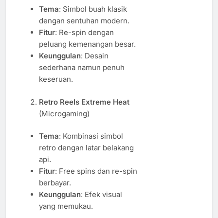
Tema
: Simbol buah klasik
dengan sentuhan modern.
Fitur
: Re-spin dengan
peluang kemenangan besar.
Keunggulan
: Desain
sederhana namun penuh
keseruan.
Retro Reels Extreme Heat
(Microgaming)
Tema
: Kombinasi simbol
retro dengan latar belakang
api.
Fitur
: Free spins dan re-spin
berbayar.
Keunggulan
: Efek visual
yang memukau.