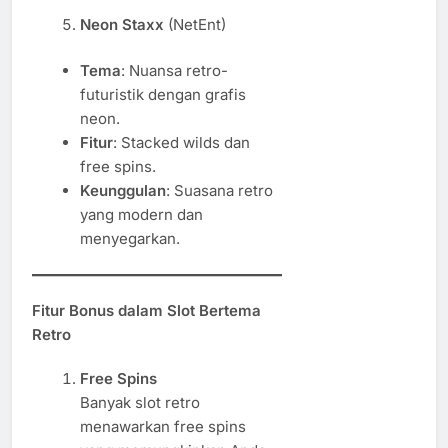
Neon Staxx
(NetEnt)
Tema
: Nuansa retro-
futuristik dengan grafis
neon.
Fitur
: Stacked wilds dan
free spins.
Keunggulan
: Suasana retro
yang modern dan
menyegarkan.
Fitur Bonus dalam Slot Bertema
Retro
Free Spins
Banyak slot retro
menawarkan free spins