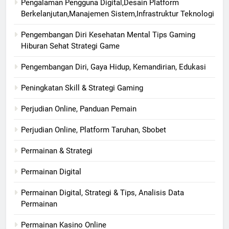
Pengalaman Pengguna Digital,Desain Platform
Berkelanjutan,Manajemen Sistem,Infrastruktur Teknologi
Pengembangan Diri Kesehatan Mental Tips Gaming
Hiburan Sehat Strategi Game
Pengembangan Diri, Gaya Hidup, Kemandirian, Edukasi
Peningkatan Skill & Strategi Gaming
Perjudian Online, Panduan Pemain
Perjudian Online, Platform Taruhan, Sbobet
Permainan & Strategi
Permainan Digital
Permainan Digital, Strategi & Tips, Analisis Data
Permainan
Permainan Kasino Online