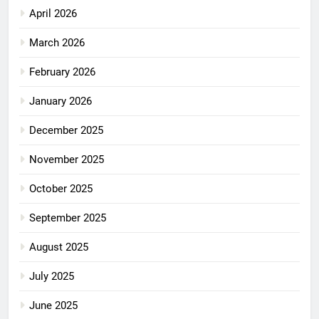
April 2026
March 2026
February 2026
January 2026
December 2025
November 2025
October 2025
September 2025
August 2025
July 2025
June 2025