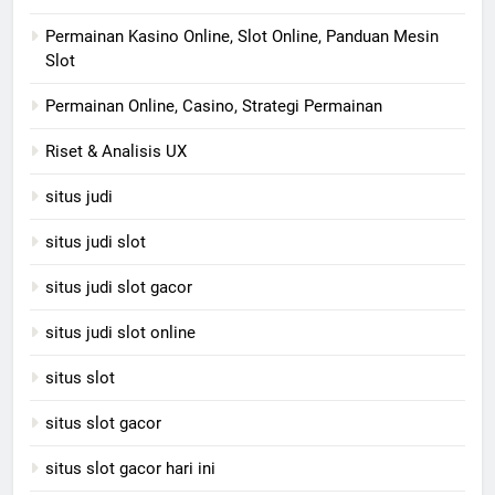
Permainan Kasino Online, Slot Online, Panduan Mesin
Slot
Permainan Online, Casino, Strategi Permainan
Riset & Analisis UX
situs judi
situs judi slot
situs judi slot gacor
situs judi slot online
situs slot
situs slot gacor
situs slot gacor hari ini