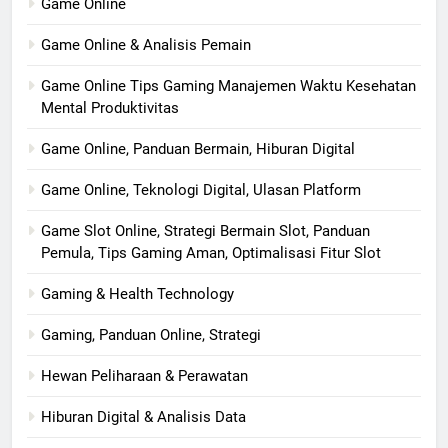
Game Online
Game Online & Analisis Pemain
Game Online Tips Gaming Manajemen Waktu Kesehatan
Mental Produktivitas
Game Online, Panduan Bermain, Hiburan Digital
Game Online, Teknologi Digital, Ulasan Platform
Game Slot Online, Strategi Bermain Slot, Panduan
Pemula, Tips Gaming Aman, Optimalisasi Fitur Slot
Gaming & Health Technology
Gaming, Panduan Online, Strategi
Hewan Peliharaan & Perawatan
Hiburan Digital & Analisis Data