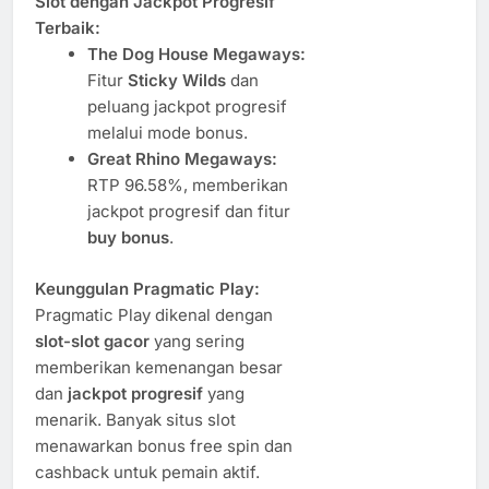
Slot dengan Jackpot Progresif
Terbaik:
The Dog House Megaways:
Fitur
Sticky Wilds
dan
peluang jackpot progresif
melalui mode bonus.
Great Rhino Megaways:
RTP 96.58%, memberikan
jackpot progresif dan fitur
buy bonus
.
Keunggulan Pragmatic Play:
Pragmatic Play dikenal dengan
slot-slot gacor
yang sering
memberikan kemenangan besar
dan
jackpot progresif
yang
menarik. Banyak situs slot
menawarkan bonus free spin dan
cashback untuk pemain aktif.