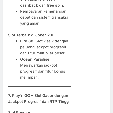
cashback
dan
free spin
.
Pembayaran kemenangan
cepat dan sistem transaksi
yang aman.
Slot Terbaik di Joker123:
Fire 88:
Slot klasik dengan
peluang jackpot progresif
dan fitur
multiplier
besar.
Ocean Paradise:
Menawarkan jackpot
progresif dan fitur bonus
melimpah.
7.
Play’n GO – Slot Gacor dengan
Jackpot Progresif dan RTP Tinggi
Slot Populer: