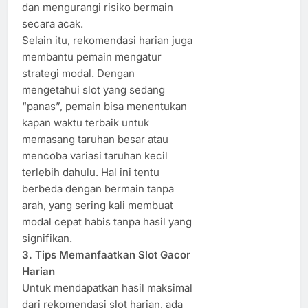
dan mengurangi risiko bermain
secara acak.
Selain itu, rekomendasi harian juga
membantu pemain mengatur
strategi modal. Dengan
mengetahui slot yang sedang
“panas”, pemain bisa menentukan
kapan waktu terbaik untuk
memasang taruhan besar atau
mencoba variasi taruhan kecil
terlebih dahulu. Hal ini tentu
berbeda dengan bermain tanpa
arah, yang sering kali membuat
modal cepat habis tanpa hasil yang
signifikan.
3. Tips Memanfaatkan Slot Gacor
Harian
Untuk mendapatkan hasil maksimal
dari rekomendasi slot harian, ada