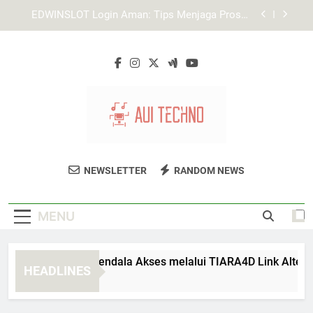
Skip
Cara Memastikan Halaman Login Edwinslot yang
to
Benar untuk Akses Akun Lebih Aman
content
Tips Login Lebah4D agar Akun Tidak Mudah
Diakses Orang Lain
Cara Mengatasi Kendala Akses melalui TIARA4D
Link Alternatif
EDWINSLOT Login Aman: Tips Menjaga Proses
Akses Tetap Stabil
Cara Memastikan Halaman Login Edwinslot yang
Benar untuk Akses Akun Lebih Aman
AUI Techno
Temukan Solusi Teknologi Inovatif Untuk
Tips Login Lebah4D agar Akun Tidak Mudah
NEWSLETTER
RANDOM NEWS
Diakses Orang Lain
Bisnis Anda Di AUI Techno.
MENU
ra Mengatasi Kendala Akses melalui TIARA4D Link Alternatif
HEADLINES
Month Ago