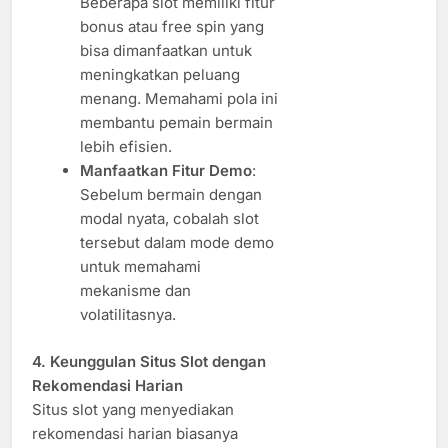
Beberapa slot memiliki fitur
bonus atau free spin yang
bisa dimanfaatkan untuk
meningkatkan peluang
menang. Memahami pola ini
membantu pemain bermain
lebih efisien.
Manfaatkan Fitur Demo
:
Sebelum bermain dengan
modal nyata, cobalah slot
tersebut dalam mode demo
untuk memahami
mekanisme dan
volatilitasnya.
4. Keunggulan Situs Slot dengan
Rekomendasi Harian
Situs slot yang menyediakan
rekomendasi harian biasanya