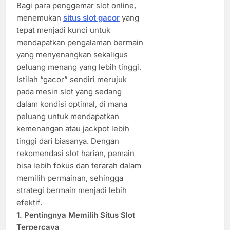
Bagi para penggemar slot online,
menemukan
situs slot gacor
yang
tepat menjadi kunci untuk
mendapatkan pengalaman bermain
yang menyenangkan sekaligus
peluang menang yang lebih tinggi.
Istilah “gacor” sendiri merujuk
pada mesin slot yang sedang
dalam kondisi optimal, di mana
peluang untuk mendapatkan
kemenangan atau jackpot lebih
tinggi dari biasanya. Dengan
rekomendasi slot harian, pemain
bisa lebih fokus dan terarah dalam
memilih permainan, sehingga
strategi bermain menjadi lebih
efektif.
1. Pentingnya Memilih Situs Slot
Terpercaya