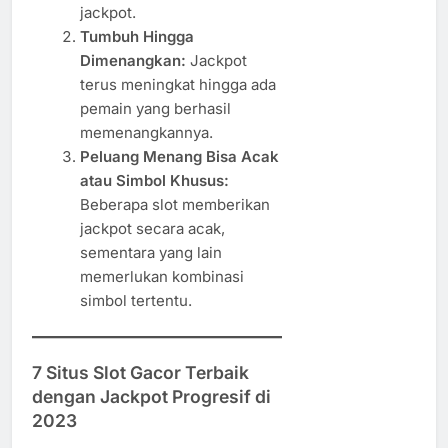
jackpot.
Tumbuh Hingga
Dimenangkan:
Jackpot
terus meningkat hingga ada
pemain yang berhasil
memenangkannya.
Peluang Menang Bisa Acak
atau Simbol Khusus:
Beberapa slot memberikan
jackpot secara acak,
sementara yang lain
memerlukan kombinasi
simbol tertentu.
7 Situs Slot Gacor Terbaik
dengan Jackpot Progresif di
2023