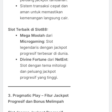
Sistem transaksi cepat dan
aman untuk memastikan
kemenangan langsung cair.
Slot Terbaik di Slot88:
Mega Moolah
dari
Microgaming
: Slot
legendaris dengan jackpot
progresif terbesar di dunia.
Divine Fortune
dari
NetEnt
:
Slot dengan tema mitologi
dan peluang jackpot
progresif yang tinggi.
3.
Pragmatic Play – Fitur Jackpot
Progresif dan Bonus Melimpah