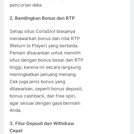
pencurian data.
2. Bandingkan Bonus dan RTP
Setiap situs CorlaSlot biasanya
menawarkan bonus dan nilai RTP
(Return to Player) yang berbeda.
Pemain disarankan untuk memilih
situs dengan bonus besar dan RTP
tinggi, karena ini secara langsung
meningkatkan peluang menang.
Cek juga jenis bonus yang
ditawarkan, seperti bonus deposit,
bonus cashback, dan free spin,
agar sesuai dengan gaya bermain
Anda.
3. Fitur Deposit dan Withdraw
Cepat