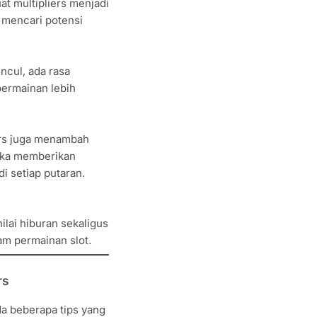
t multipliers menjadi
 mencari potensi
uncul, ada rasa
permainan lebih
ers juga menambah
eka memberikan
i setiap putaran.
ilai hiburan sekaligus
am permainan slot.
rs
a beberapa tips yang