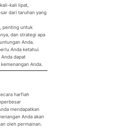
i-kali lipat,
sar dari taruhan yang
, penting untuk
nya, dan strategi apa
untungan Anda.
perlu Anda ketahui
a Anda dapat
g kemenangan Anda.
secara harfiah
mperbesar
 Anda mendapatkan
emenangan Anda akan
kan oleh permainan.