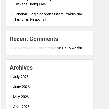
Diakses Orang Lain
Lebah4D Login dengan Sistem Praktis dan
Tampilan Responsif
Recent Comments
A WordPress Commenter
on
Hello world!
Archives
July 2026
June 2026
May 2026
April 2026