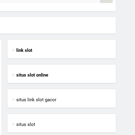
link slot
situs slot online
situs link slot gacor
situs slot