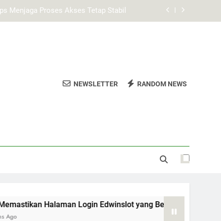
s Menjaga Proses Akses Tetap Stabil
g Benar untuk Akses Akun Lebih Aman
 Akun Tidak Mudah Diakses Orang Lain
Akses melalui TIARA4D Link Alternatif
NEWSLETTER
RANDOM NEWS
s Menjaga Proses Akses Tetap Stabil
g Benar untuk Akses Akun Lebih Aman
 Akun Tidak Mudah Diakses Orang Lain
Halaman Login Edwinslot yang Benar untuk Akses Akun Lebi