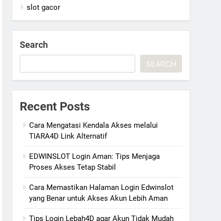
slot gacor
Search
SEARCH
Recent Posts
Cara Mengatasi Kendala Akses melalui
TIARA4D Link Alternatif
EDWINSLOT Login Aman: Tips Menjaga
Proses Akses Tetap Stabil
Cara Memastikan Halaman Login Edwinslot
yang Benar untuk Akses Akun Lebih Aman
Tips Login Lebah4D agar Akun Tidak Mudah