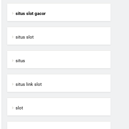
situs slot gacor
situs slot
situs
situs link slot
slot