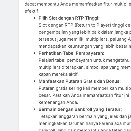
dapat membantu Anda memanfaatkan fitur multiplie
efektif:
Pilih Slot dengan RTP Tinggi:
Slot dengan RTP (Return to Player) tinggi 
pengembalian yang lebih baik dalam jangka p
tersebut juga memiliki multipliers, peluang 
mendapatkan keuntungan yang lebih besar 
Perhatikan Tabel Pembayaran:
Pelajari tabel pembayaran untuk mengetahu
multipliers diterapkan, simbol apa yang memi
kapan mereka aktif.
Manfaatkan Putaran Gratis dan Bonus:
Putaran gratis sering kali memberikan multip
besar. Pastikan Anda memanfaatkan fitur in
kemenangan Anda.
Bermain dengan Bankroll yang Teratur:
Tetapkan anggaran bermain yang jelas dan j
meningkatkan taruhan hanya karena ada mult
bankroll yang baik membantu Anda tetap dal