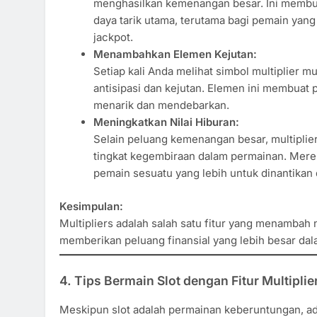
menghasilkan kemenangan besar. Ini membua
daya tarik utama, terutama bagi pemain yang
jackpot.
Menambahkan Elemen Kejutan:
Setiap kali Anda melihat simbol multiplier m
antisipasi dan kejutan. Elemen ini membuat 
menarik dan mendebarkan.
Meningkatkan Nilai Hiburan:
Selain peluang kemenangan besar, multipli
tingkat kegembiraan dalam permainan. Mer
pemain sesuatu yang lebih untuk dinantikan d
Kesimpulan:
Multipliers adalah salah satu fitur yang menambah n
memberikan peluang finansial yang lebih besar dal
4. Tips Bermain Slot dengan Fitur Multiplie
Meskipun slot adalah permainan keberuntungan, ad