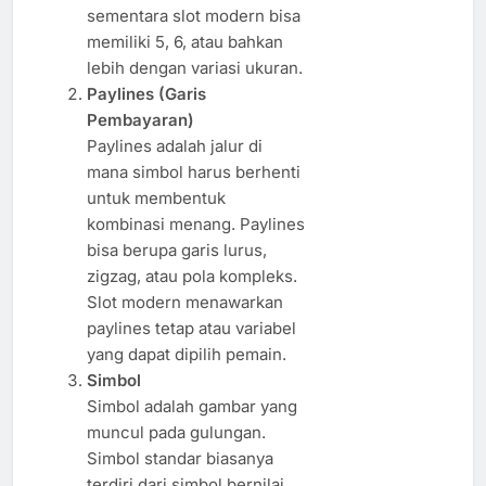
sementara slot modern bisa
memiliki 5, 6, atau bahkan
lebih dengan variasi ukuran.
Paylines (Garis
Pembayaran)
Paylines adalah jalur di
mana simbol harus berhenti
untuk membentuk
kombinasi menang. Paylines
bisa berupa garis lurus,
zigzag, atau pola kompleks.
Slot modern menawarkan
paylines tetap atau variabel
yang dapat dipilih pemain.
Simbol
Simbol adalah gambar yang
muncul pada gulungan.
Simbol standar biasanya
terdiri dari simbol bernilai