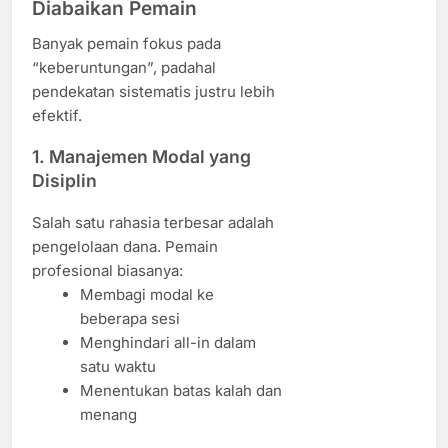
Diabaikan Pemain
Banyak pemain fokus pada
“keberuntungan”, padahal
pendekatan sistematis justru lebih
efektif.
1. Manajemen Modal yang
Disiplin
Salah satu rahasia terbesar adalah
pengelolaan dana. Pemain
profesional biasanya:
Membagi modal ke
beberapa sesi
Menghindari all-in dalam
satu waktu
Menentukan batas kalah dan
menang