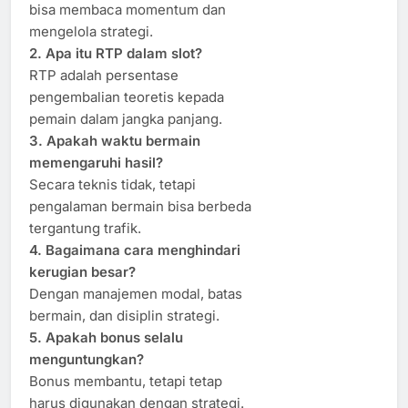
bisa membaca momentum dan
mengelola strategi.
2. Apa itu RTP dalam slot?
RTP adalah persentase
pengembalian teoretis kepada
pemain dalam jangka panjang.
3. Apakah waktu bermain
memengaruhi hasil?
Secara teknis tidak, tetapi
pengalaman bermain bisa berbeda
tergantung trafik.
4. Bagaimana cara menghindari
kerugian besar?
Dengan manajemen modal, batas
bermain, dan disiplin strategi.
5. Apakah bonus selalu
menguntungkan?
Bonus membantu, tetapi tetap
harus digunakan dengan strategi.