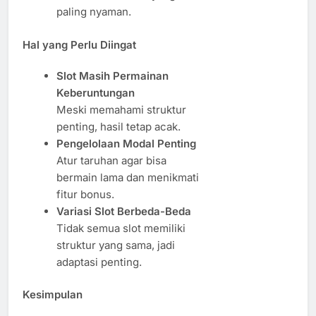
paling nyaman.
Hal yang Perlu Diingat
Slot Masih Permainan
Keberuntungan
Meski memahami struktur
penting, hasil tetap acak.
Pengelolaan Modal Penting
Atur taruhan agar bisa
bermain lama dan menikmati
fitur bonus.
Variasi Slot Berbeda-Beda
Tidak semua slot memiliki
struktur yang sama, jadi
adaptasi penting.
Kesimpulan