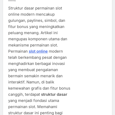
Struktur dasar permainan slot
online modern mencakup
gulungan, paylines, simbol, dan
fitur bonus yang meningkatkan
peluang menang. Artikel ini
mengupas komponen utama dan
mekanisme permainan slot.
Permainan
slot online
modern
telah berkembang pesat dengan
menghadirkan berbagai inovasi
yang membuat pengalaman
bermain semakin menarik dan
interaktif. Namun, di balik
kemewahan grafis dan fitur bonus
canggih, terdapat
struktur dasar
yang menjadi fondasi utama
permainan slot. Memahami
struktur dasar ini penting bagi