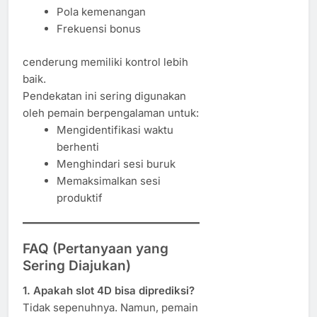
Pola kemenangan
Frekuensi bonus
cenderung memiliki kontrol lebih
baik.
Pendekatan ini sering digunakan
oleh pemain berpengalaman untuk:
Mengidentifikasi waktu
berhenti
Menghindari sesi buruk
Memaksimalkan sesi
produktif
FAQ (Pertanyaan yang
Sering Diajukan)
1. Apakah slot 4D bisa diprediksi?
Tidak sepenuhnya. Namun, pemain