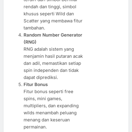
rendah dan tinggi, simbol
khusus seperti Wild dan
Scatter yang membawa fitur
tambahan.
Random Number Generator
(RNG)
RNG adalah sistem yang
menjamin hasil putaran acak
dan adil, memastikan setiap
spin independen dan tidak
dapat diprediksi.
Fitur Bonus
Fitur bonus seperti free
spins, mini games,
multipliers, dan expanding
wilds menambah peluang
menang dan keseruan
permainan.