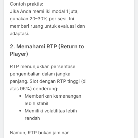
Contoh praktis:
Jika Anda memiliki modal 1 juta,
gunakan 20–30% per sesi. Ini
memberi ruang untuk evaluasi dan
adaptasi.
2. Memahami RTP (Return to
Player)
RTP menunjukkan persentase
pengembalian dalam jangka
panjang. Slot dengan RTP tinggi (di
atas 96%) cenderung:
Memberikan kemenangan
lebih stabil
Memiliki volatilitas lebih
rendah
Namun, RTP bukan jaminan