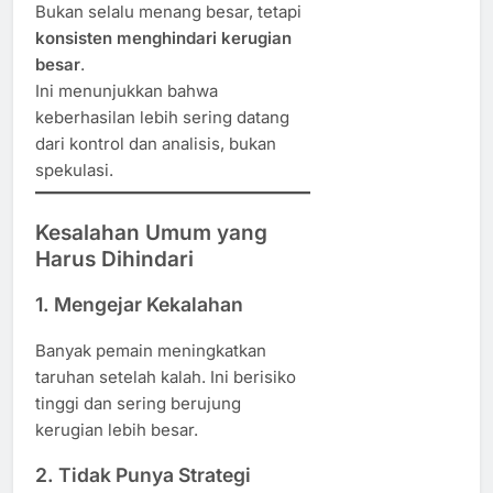
Bukan selalu menang besar, tetapi
konsisten menghindari kerugian
besar
.
Ini menunjukkan bahwa
keberhasilan lebih sering datang
dari kontrol dan analisis, bukan
spekulasi.
Kesalahan Umum yang
Harus Dihindari
1. Mengejar Kekalahan
Banyak pemain meningkatkan
taruhan setelah kalah. Ini berisiko
tinggi dan sering berujung
kerugian lebih besar.
2. Tidak Punya Strategi