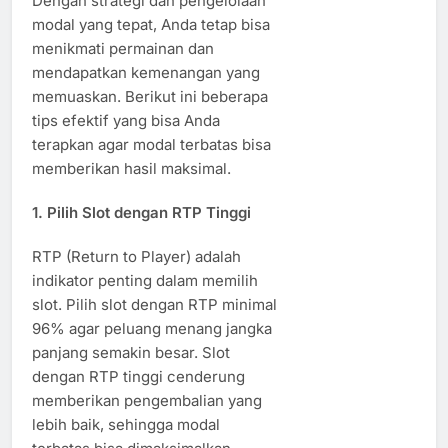
Dengan strategi dan pengelolaan
modal yang tepat, Anda tetap bisa
menikmati permainan dan
mendapatkan kemenangan yang
memuaskan. Berikut ini beberapa
tips efektif yang bisa Anda
terapkan agar modal terbatas bisa
memberikan hasil maksimal.
1. Pilih Slot dengan RTP Tinggi
RTP (Return to Player) adalah
indikator penting dalam memilih
slot. Pilih slot dengan RTP minimal
96% agar peluang menang jangka
panjang semakin besar. Slot
dengan RTP tinggi cenderung
memberikan pengembalian yang
lebih baik, sehingga modal