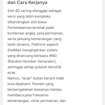
dan Cara Kerjanya
Slot 4D sering dianggap sebagai
versi yang lebih kompleks
dibandingkan slot biasa.
Perbedaannya terletak pada
kombinasi angka, pola permainan,
serta peluang kemenangan yang
lebih dinamis. Platform seperti
SlotMax menghadirkan sistem
yang dirancang berbasis RNG
(Random Number Generator),
sehingga setiap putaran bersifat
acak.
Namun, “acak” bukan berarti tidak
bisa dipahami. Pemain yang
berpengalaman biasanya mampu
membaca pola frekuensi
kemenangan, ritme permainan, dan