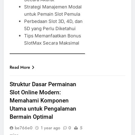
Strategi Manajemen Modal
untuk Pemain Slot Pemula
Perbedaan Slot 3D, 4D, dan
5D yang Perlu Diketahui
Tips Memanfaatkan Bonus
SlotMax Secara Maksimal
Read More
Struktur Dasar Permainan
Slot Online Modern:
Memahami Komponen
Utama untuk Pengalaman
Bermain Optimal
be766e0
1 year ago
0
5
mins