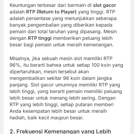
Keuntungan terbesar dari bermain di
slot gacor
adalah
RTP (Return to Player)
yang tinggi. RTP
adalah persentase yang menunjukkan seberapa
banyak pengembalian yang diberikan kepada
pemain dari total taruhan yang dipasang. Mesin
dengan
RTP tinggi
memberikan peluang lebih
besar bagi pemain untuk meraih kemenangan.
Misalnya, jika sebuah mesin slot memiliki RTP
96%, itu berarti bahwa untuk setiap 100 koin yang
dipertaruhkan, mesin tersebut akan
mengembalikan sekitar 96 koin dalam jangka
panjang. Slot gacor umumnya memiliki RTP yang
lebih tinggi, yang berarti pemain memiliki peluang
lebih besar untuk menang lebih sering. Dengan
RTP yang lebih tinggi, setiap putaran memberi
Anda kesempatan lebih besar untuk meraih
hadiah, baik kecil maupun besar.
2.
Frekuensi Kemenangan yang Lebih