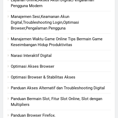
Pengguna Modern
Manajemen Sesi,Keamanan Akun
Digital,Troubleshooting Login,Optimasi
Browser,Pengalaman Pengguna
Manajemen Waktu Game Online Tips Bermain Game
Keseimbangan Hidup Produktivitas
Narasi Interaktif Digital
Optimasi Akses Browser
Optimasi Browser & Stabilitas Akses
Panduan Akses Alternatif dan Troubleshooting Digital
Panduan Bermain Slot, Fitur Slot Online, Slot dengan
Multipliers
Panduan Browser Firefox.