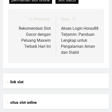
permainan slot online
Slot Gacor
Previous:
Next:
Post
navigation
Rekomendasi Slot
Akses Login Horas88
Gacor dengan
Terjamin: Panduan
Peluang Maxwin
Lengkap untuk
Terbaik Hari Ini
Pengalaman Aman
dan Stabil
link slot
situs slot online