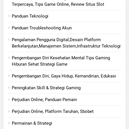
Terpercaya, Tips Game Online, Review Situs Slot
Panduan Teknologi
Panduan Troubleshooting Akun
Pengalaman Pengguna Digital,Desain Platform
Berkelanjutan,Manajemen Sistem,Infrastruktur Teknologi
Pengembangan Diri Kesehatan Mental Tips Gaming
Hiburan Sehat Strategi Game
Pengembangan Diri, Gaya Hidup, Kemandirian, Edukasi
Peningkatan Skill & Strategi Gaming
Perjudian Online, Panduan Pemain
Perjudian Online, Platform Taruhan, Sbobet
Permainan & Strategi