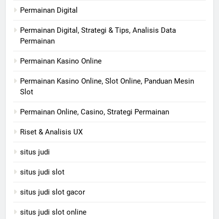
Permainan Digital
Permainan Digital, Strategi & Tips, Analisis Data
Permainan
Permainan Kasino Online
Permainan Kasino Online, Slot Online, Panduan Mesin
Slot
Permainan Online, Casino, Strategi Permainan
Riset & Analisis UX
situs judi
situs judi slot
situs judi slot gacor
situs judi slot online