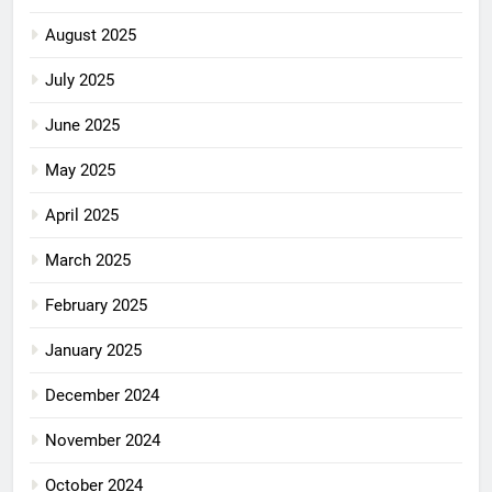
August 2025
July 2025
June 2025
May 2025
April 2025
March 2025
February 2025
January 2025
December 2024
November 2024
October 2024