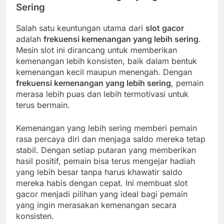
Sering
Salah satu keuntungan utama dari
slot gacor
adalah
frekuensi kemenangan yang lebih sering
.
Mesin slot ini dirancang untuk memberikan
kemenangan lebih konsisten, baik dalam bentuk
kemenangan kecil maupun menengah. Dengan
frekuensi kemenangan yang lebih sering
, pemain
merasa lebih puas dan lebih termotivasi untuk
terus bermain.
Kemenangan yang lebih sering memberi pemain
rasa percaya diri dan menjaga saldo mereka tetap
stabil. Dengan setiap putaran yang memberikan
hasil positif, pemain bisa terus mengejar hadiah
yang lebih besar tanpa harus khawatir saldo
mereka habis dengan cepat. Ini membuat slot
gacor menjadi pilihan yang ideal bagi pemain
yang ingin merasakan kemenangan secara
konsisten.