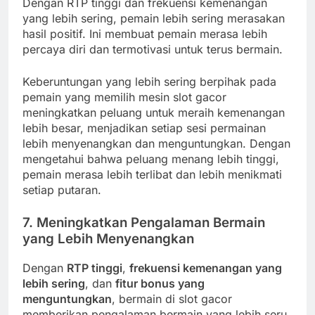
Dengan RTP tinggi dan frekuensi kemenangan
yang lebih sering, pemain lebih sering merasakan
hasil positif. Ini membuat pemain merasa lebih
percaya diri dan termotivasi untuk terus bermain.
Keberuntungan yang lebih sering berpihak pada
pemain yang memilih mesin slot gacor
meningkatkan peluang untuk meraih kemenangan
lebih besar, menjadikan setiap sesi permainan
lebih menyenangkan dan menguntungkan. Dengan
mengetahui bahwa peluang menang lebih tinggi,
pemain merasa lebih terlibat dan lebih menikmati
setiap putaran.
7.
Meningkatkan Pengalaman Bermain
yang Lebih Menyenangkan
Dengan
RTP tinggi
,
frekuensi kemenangan yang
lebih sering
, dan
fitur bonus yang
menguntungkan
, bermain di slot gacor
memberikan pengalaman bermain yang lebih seru