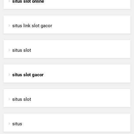
situs slot online
situs link slot gacor
situs slot
situs slot gacor
situs slot
situs