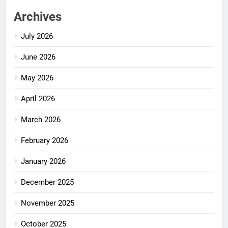
Archives
July 2026
June 2026
May 2026
April 2026
March 2026
February 2026
January 2026
December 2025
November 2025
October 2025