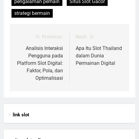
pengalaman pemain
Situs Slot Gacor
strategi bermain
Previous:
Next:
Post
navigation
Analisis Interaksi
Apa Itu Slot Thailand
Pengguna pada
dalam Dunia
Platform Slot Digital:
Permainan Digital
Faktor, Pola, dan
Optimalisasi
link slot