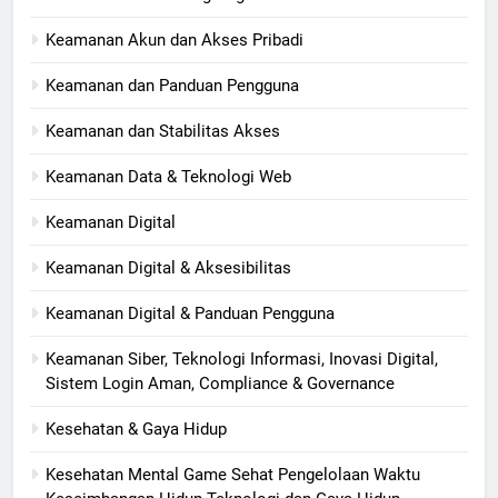
Keamanan Akun dan Akses Pribadi
Keamanan dan Panduan Pengguna
Keamanan dan Stabilitas Akses
Keamanan Data & Teknologi Web
Keamanan Digital
Keamanan Digital & Aksesibilitas
Keamanan Digital & Panduan Pengguna
Keamanan Siber, Teknologi Informasi, Inovasi Digital,
Sistem Login Aman, Compliance & Governance
Kesehatan & Gaya Hidup
Kesehatan Mental Game Sehat Pengelolaan Waktu