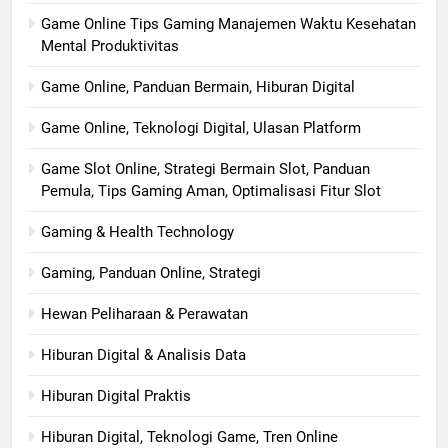
Game Online Tips Gaming Manajemen Waktu Kesehatan
Mental Produktivitas
Game Online, Panduan Bermain, Hiburan Digital
Game Online, Teknologi Digital, Ulasan Platform
Game Slot Online, Strategi Bermain Slot, Panduan
Pemula, Tips Gaming Aman, Optimalisasi Fitur Slot
Gaming & Health Technology
Gaming, Panduan Online, Strategi
Hewan Peliharaan & Perawatan
Hiburan Digital & Analisis Data
Hiburan Digital Praktis
Hiburan Digital, Teknologi Game, Tren Online