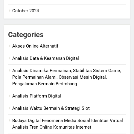
October 2024
Categories
Akses Online Alternatif
Analisis Data & Keamanan Digital
Analisis Dinamika Permainan, Stabilitas Sistem Game,
Pola Permainan Alami, Observasi Mesin Digital,
Pengalaman Bermain Berimbang
Analisis Platform Digital
Analisis Waktu Bermain & Strategi Slot
Budaya Digital Fenomena Media Sosial Identitas Virtual
Analisis Tren Online Komunitas Internet