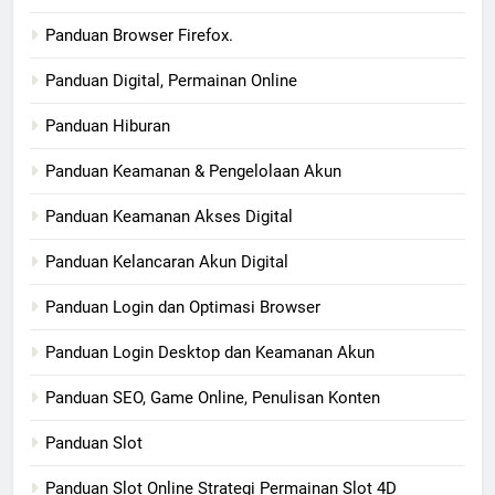
Panduan Browser Firefox.
Panduan Digital, Permainan Online
Panduan Hiburan
Panduan Keamanan & Pengelolaan Akun
Panduan Keamanan Akses Digital
Panduan Kelancaran Akun Digital
Panduan Login dan Optimasi Browser
Panduan Login Desktop dan Keamanan Akun
Panduan SEO, Game Online, Penulisan Konten
Panduan Slot
Panduan Slot Online Strategi Permainan Slot 4D