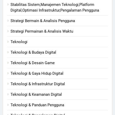
Stabilitas Sistem,Manajemen Teknologi,Platform
Digital,Optimasi Infrastruktur,Pengalaman Pengguna
Strategi Bermain & Analisis Pengguna
Strategi Permainan & Analisis Waktu
Teknologi
Teknologi & Budaya Digital
Teknologi & Desain Game
Teknologi & Gaya Hidup Digital
Teknologi & Infrastruktur Digital
Teknologi & Keamanan Digital
Teknologi & Panduan Pengguna