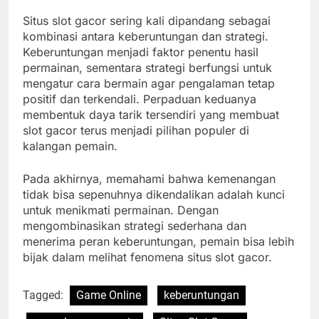
Situs slot gacor sering kali dipandang sebagai
kombinasi antara keberuntungan dan strategi.
Keberuntungan menjadi faktor penentu hasil
permainan, sementara strategi berfungsi untuk
mengatur cara bermain agar pengalaman tetap
positif dan terkendali. Perpaduan keduanya
membentuk daya tarik tersendiri yang membuat
slot gacor terus menjadi pilihan populer di
kalangan pemain.
Pada akhirnya, memahami bahwa kemenangan
tidak bisa sepenuhnya dikendalikan adalah kunci
untuk menikmati permainan. Dengan
mengombinasikan strategi sederhana dan
menerima peran keberuntungan, pemain bisa lebih
bijak dalam melihat fenomena situs slot gacor.
Tagged:
Game Online
keberuntungan