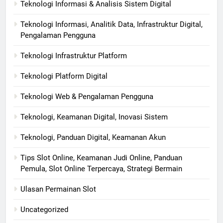
Teknologi Informasi & Analisis Sistem Digital
Teknologi Informasi, Analitik Data, Infrastruktur Digital,
Pengalaman Pengguna
Teknologi Infrastruktur Platform
Teknologi Platform Digital
Teknologi Web & Pengalaman Pengguna
Teknologi, Keamanan Digital, Inovasi Sistem
Teknologi, Panduan Digital, Keamanan Akun
Tips Slot Online, Keamanan Judi Online, Panduan
Pemula, Slot Online Terpercaya, Strategi Bermain
Ulasan Permainan Slot
Uncategorized