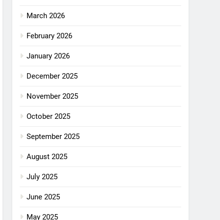
March 2026
February 2026
January 2026
December 2025
November 2025
October 2025
September 2025
August 2025
July 2025
June 2025
May 2025