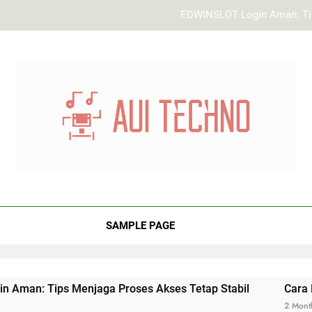
EDWINSLOT Login Aman: Tip
Cara Memastikan Halaman Login Edwinslot yan
Tips Login Lebah4D agar
Cara Mengatasi Kendala 
EDWINSLOT Login Aman: Tip
Cara Memastikan Halaman Login Edwinslot yan
 Techno
lusi Teknologi Inovatif Untuk Bisnis Anda Di AUI Techno.
Tips Login Lebah4D agar
SAMPLE PAGE
ips Menjaga Proses Akses Tetap Stabil
Cara Memastik
2 Months Ago