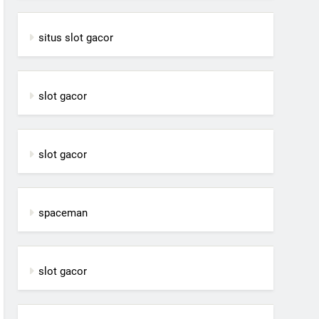
situs slot gacor
slot gacor
slot gacor
spaceman
slot gacor