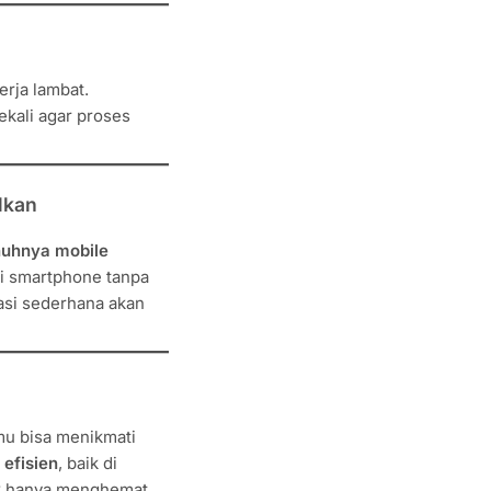
rja lambat.
ekali agar proses
lkan
uhnya mobile
ri smartphone tanpa
gasi sederhana akan
mu bisa menikmati
 efisien
, baik di
ak hanya menghemat