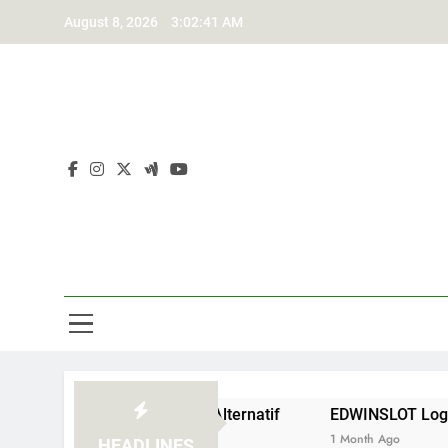
Skip
August 8, 2026
3:02:42 AM
to
content
AUI
Temukan So
lalui TIARA4D Link Alternatif
EDWINSLOT Login Aman: T
1 Month Ago
HEADLINES