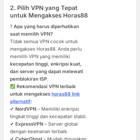
2. Pilih VPN yang Tepat
untuk Mengakses Horas88
?
Apa yang harus diperhatikan
saat memilih VPN?
Tidak semua VPN cocok untuk
mengakses Horas88. Anda perlu
memilih VPN yang memiliki
kecepatan tinggi, enkripsi kuat,
dan server yang dapat melewati
pemblokiran ISP
.
Rekomendasi VPN terbaik
untuk mengakses
horas88 link
alternatif
:
✔
NordVPN
– Memiliki enkripsi
tingkat tinggi dan kecepatan stabil.
✔
ExpressVPN
– Server global
dengan keamanan terbaik.
✔
CyberGhost
– Mudah digunakan