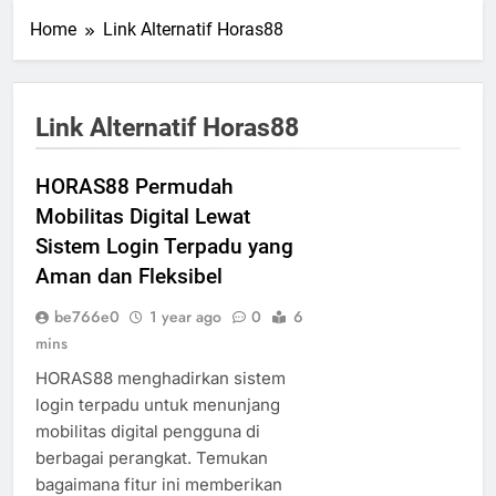
Home
Link Alternatif Horas88
Link Alternatif Horas88
HORAS88 Permudah
Mobilitas Digital Lewat
Sistem Login Terpadu yang
Aman dan Fleksibel
be766e0
1 year ago
0
6
mins
HORAS88 menghadirkan sistem
login terpadu untuk menunjang
mobilitas digital pengguna di
berbagai perangkat. Temukan
bagaimana fitur ini memberikan