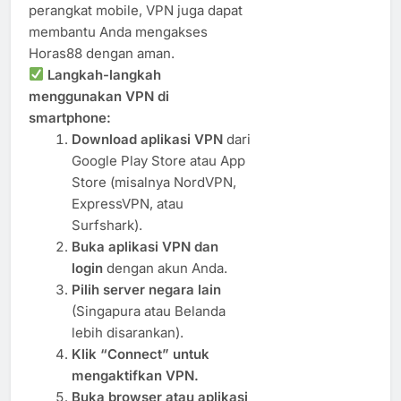
perangkat mobile, VPN juga dapat
membantu Anda mengakses
Horas88 dengan aman.
Langkah-langkah
menggunakan VPN di
smartphone:
Download aplikasi VPN
dari
Google Play Store atau App
Store (misalnya NordVPN,
ExpressVPN, atau
Surfshark).
Buka aplikasi VPN dan
login
dengan akun Anda.
Pilih server negara lain
(Singapura atau Belanda
lebih disarankan).
Klik “Connect” untuk
mengaktifkan VPN.
Buka browser atau aplikasi