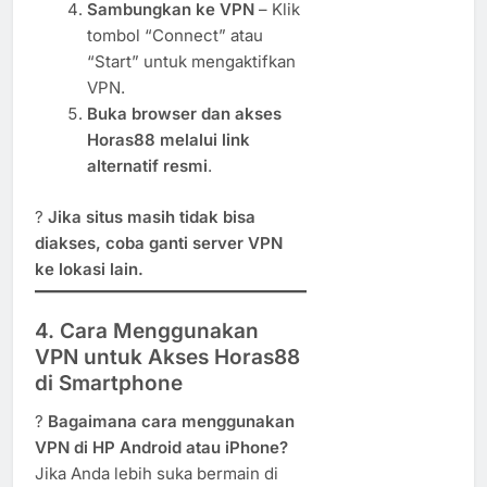
Sambungkan ke VPN
– Klik
tombol “Connect” atau
“Start” untuk mengaktifkan
VPN.
Buka browser dan akses
Horas88 melalui link
alternatif resmi
.
?
Jika situs masih tidak bisa
diakses, coba ganti server VPN
ke lokasi lain.
4. Cara Menggunakan
VPN untuk Akses Horas88
di Smartphone
?
Bagaimana cara menggunakan
VPN di HP Android atau iPhone?
Jika Anda lebih suka bermain di