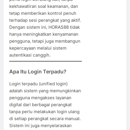
kekhawatiran soal keamanan, dan
tetap memberikan kontrol penuh
terhadap sesi perangkat yang aktif.
Dengan sistem ini, HORAS88 tidak
hanya meningkatkan kenyamanan
pengguna, tetapi juga membangun
kepercayaan melalui sistem
autentikasi canggih.
Apa Itu Login Terpadu?
Login terpadu (unified login)
adalah sistem yang memungkinkan
pengguna mengakses layanan
digital dari berbagai perangkat
tanpa perlu melakukan login ulang
di setiap perangkat secara manual.
Sistem ini juga menyelaraskan