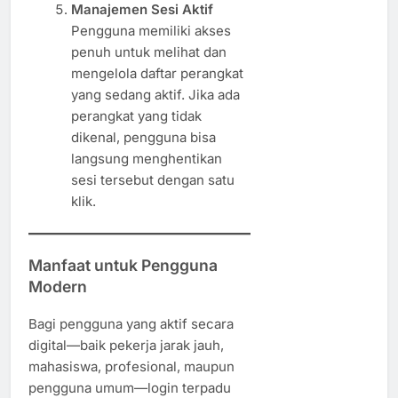
Manajemen Sesi Aktif
Pengguna memiliki akses
penuh untuk melihat dan
mengelola daftar perangkat
yang sedang aktif. Jika ada
perangkat yang tidak
dikenal, pengguna bisa
langsung menghentikan
sesi tersebut dengan satu
klik.
Manfaat untuk Pengguna
Modern
Bagi pengguna yang aktif secara
digital—baik pekerja jarak jauh,
mahasiswa, profesional, maupun
pengguna umum—login terpadu