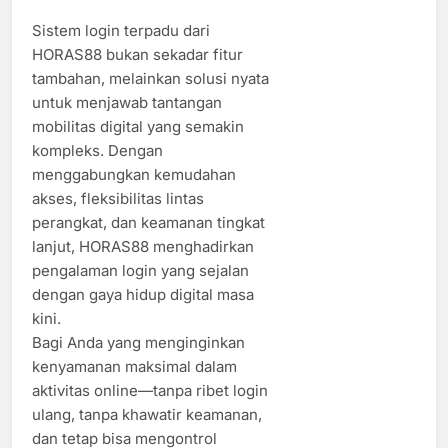
Sistem login terpadu dari
HORAS88 bukan sekadar fitur
tambahan, melainkan solusi nyata
untuk menjawab tantangan
mobilitas digital yang semakin
kompleks. Dengan
menggabungkan kemudahan
akses, fleksibilitas lintas
perangkat, dan keamanan tingkat
lanjut, HORAS88 menghadirkan
pengalaman login yang sejalan
dengan gaya hidup digital masa
kini.
Bagi Anda yang menginginkan
kenyamanan maksimal dalam
aktivitas online—tanpa ribet login
ulang, tanpa khawatir keamanan,
dan tetap bisa mengontrol