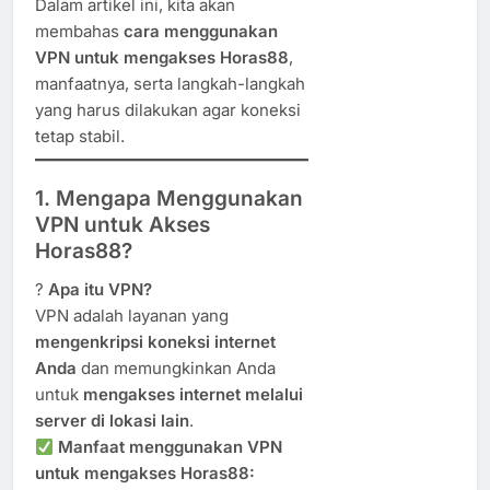
Dalam artikel ini, kita akan
membahas
cara menggunakan
VPN untuk mengakses Horas88
,
manfaatnya, serta langkah-langkah
yang harus dilakukan agar koneksi
tetap stabil.
1. Mengapa Menggunakan
VPN untuk Akses
Horas88?
?
Apa itu VPN?
VPN adalah layanan yang
mengenkripsi koneksi internet
Anda
dan memungkinkan Anda
untuk
mengakses internet melalui
server di lokasi lain
.
Manfaat menggunakan VPN
untuk mengakses Horas88: