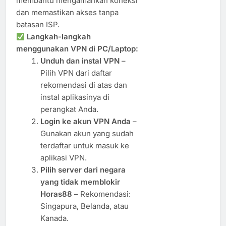
membantu mengamankan koneksi
dan memastikan akses tanpa
batasan ISP.
Langkah-langkah
menggunakan VPN di PC/Laptop:
Unduh dan instal VPN
–
Pilih VPN dari daftar
rekomendasi di atas dan
instal aplikasinya di
perangkat Anda.
Login ke akun VPN Anda
–
Gunakan akun yang sudah
terdaftar untuk masuk ke
aplikasi VPN.
Pilih server dari negara
yang tidak memblokir
Horas88
– Rekomendasi:
Singapura, Belanda, atau
Kanada.