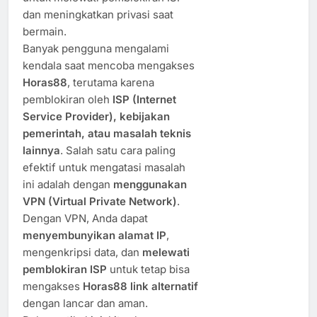
dan meningkatkan privasi saat
bermain.
Banyak pengguna mengalami
kendala saat mencoba mengakses
Horas88
, terutama karena
pemblokiran oleh
ISP (Internet
Service Provider), kebijakan
pemerintah, atau masalah teknis
lainnya
. Salah satu cara paling
efektif untuk mengatasi masalah
ini adalah dengan
menggunakan
VPN (Virtual Private Network)
.
Dengan VPN, Anda dapat
menyembunyikan alamat IP
,
mengenkripsi data, dan
melewati
pemblokiran ISP
untuk tetap bisa
mengakses
Horas88 link alternatif
dengan lancar dan aman.