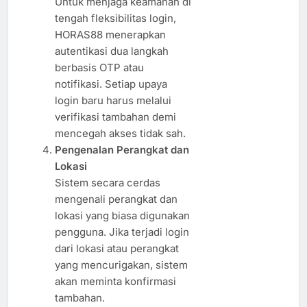
Untuk menjaga keamanan di
tengah fleksibilitas login,
HORAS88 menerapkan
autentikasi dua langkah
berbasis OTP atau
notifikasi. Setiap upaya
login baru harus melalui
verifikasi tambahan demi
mencegah akses tidak sah.
Pengenalan Perangkat dan
Lokasi
Sistem secara cerdas
mengenali perangkat dan
lokasi yang biasa digunakan
pengguna. Jika terjadi login
dari lokasi atau perangkat
yang mencurigakan, sistem
akan meminta konfirmasi
tambahan.