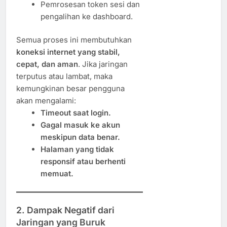
Pemrosesan token sesi dan
pengalihan ke dashboard.
Semua proses ini membutuhkan
koneksi internet yang stabil,
cepat, dan aman
. Jika jaringan
terputus atau lambat, maka
kemungkinan besar pengguna
akan mengalami:
Timeout saat login.
Gagal masuk ke akun
meskipun data benar.
Halaman yang tidak
responsif atau berhenti
memuat.
2. Dampak Negatif dari
Jaringan yang Buruk