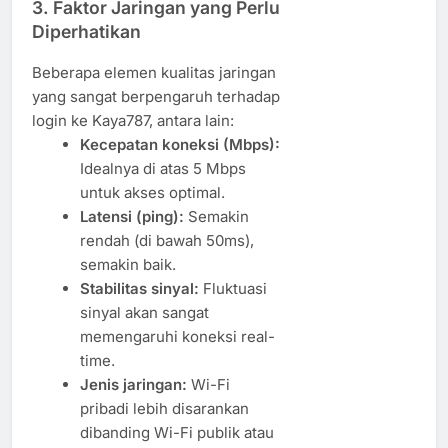
3. Faktor Jaringan yang Perlu
Diperhatikan
Beberapa elemen kualitas jaringan
yang sangat berpengaruh terhadap
login ke Kaya787, antara lain:
Kecepatan koneksi (Mbps):
Idealnya di atas 5 Mbps
untuk akses optimal.
Latensi (ping):
Semakin
rendah (di bawah 50ms),
semakin baik.
Stabilitas sinyal:
Fluktuasi
sinyal akan sangat
memengaruhi koneksi real-
time.
Jenis jaringan:
Wi-Fi
pribadi lebih disarankan
dibanding Wi-Fi publik atau