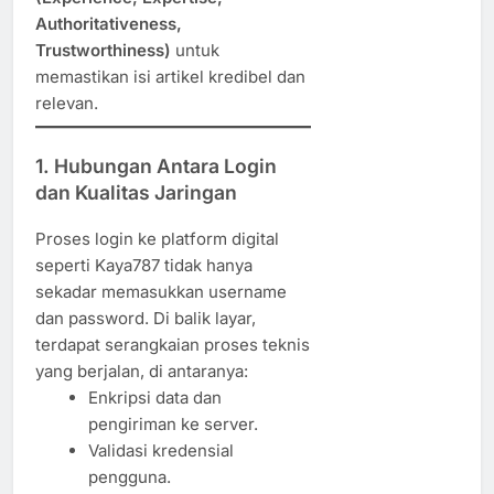
Authoritativeness,
Trustworthiness)
untuk
memastikan isi artikel kredibel dan
relevan.
1. Hubungan Antara Login
dan Kualitas Jaringan
Proses login ke platform digital
seperti Kaya787 tidak hanya
sekadar memasukkan username
dan password. Di balik layar,
terdapat serangkaian proses teknis
yang berjalan, di antaranya:
Enkripsi data dan
pengiriman ke server.
Validasi kredensial
pengguna.