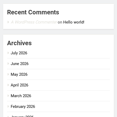
Recent Comments
A WordPress Commenter
on
Hello world!
Archives
July 2026
June 2026
May 2026
April 2026
March 2026
February 2026