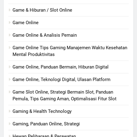
Game & Hiburan / Slot Online
Game Online
Game Online & Analisis Pemain
Game Online Tips Gaming Manajemen Waktu Kesehatan
Mental Produktivitas
Game Online, Panduan Bermain, Hiburan Digital
Game Online, Teknologi Digital, Ulasan Platform
Game Slot Online, Strategi Bermain Slot, Panduan
Pemula, Tips Gaming Aman, Optimalisasi Fitur Slot
Gaming & Health Technology
Gaming, Panduan Online, Strategi
Hewan Peliharaan & Perawatan