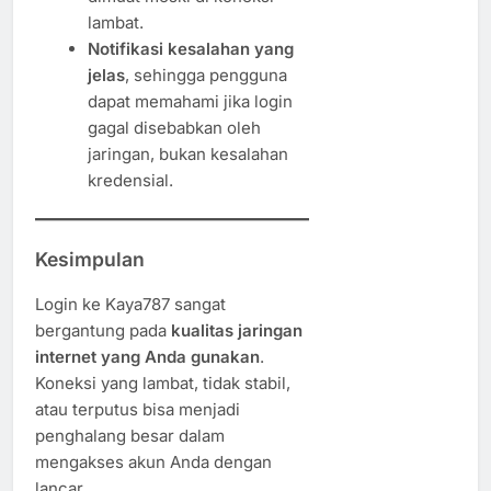
lambat.
Notifikasi kesalahan yang
jelas
, sehingga pengguna
dapat memahami jika login
gagal disebabkan oleh
jaringan, bukan kesalahan
kredensial.
Kesimpulan
Login ke Kaya787 sangat
bergantung pada
kualitas jaringan
internet yang Anda gunakan
.
Koneksi yang lambat, tidak stabil,
atau terputus bisa menjadi
penghalang besar dalam
mengakses akun Anda dengan
lancar.