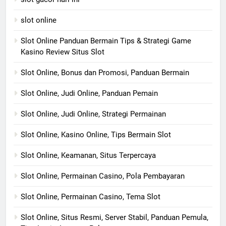
slot online
Slot Online Panduan Bermain Tips & Strategi Game
Kasino Review Situs Slot
Slot Online, Bonus dan Promosi, Panduan Bermain
Slot Online, Judi Online, Panduan Pemain
Slot Online, Judi Online, Strategi Permainan
Slot Online, Kasino Online, Tips Bermain Slot
Slot Online, Keamanan, Situs Terpercaya
Slot Online, Permainan Casino, Pola Pembayaran
Slot Online, Permainan Casino, Tema Slot
Slot Online, Situs Resmi, Server Stabil, Panduan Pemula,