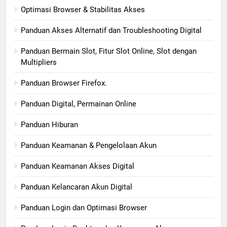
Optimasi Browser & Stabilitas Akses
Panduan Akses Alternatif dan Troubleshooting Digital
Panduan Bermain Slot, Fitur Slot Online, Slot dengan
Multipliers
Panduan Browser Firefox.
Panduan Digital, Permainan Online
Panduan Hiburan
Panduan Keamanan & Pengelolaan Akun
Panduan Keamanan Akses Digital
Panduan Kelancaran Akun Digital
Panduan Login dan Optimasi Browser