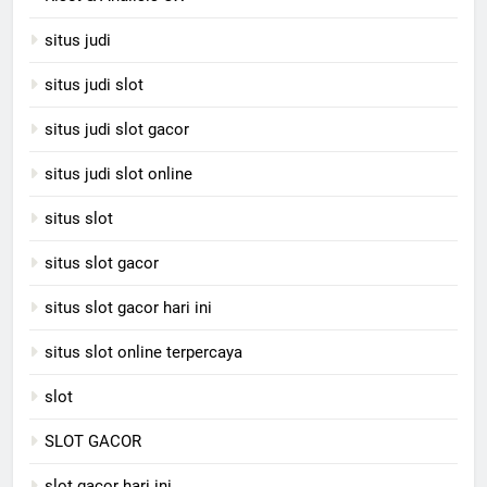
situs judi
situs judi slot
situs judi slot gacor
situs judi slot online
situs slot
situs slot gacor
situs slot gacor hari ini
situs slot online terpercaya
slot
SLOT GACOR
slot gacor hari ini