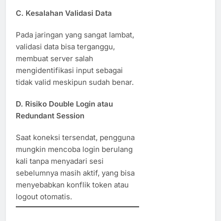
C. Kesalahan Validasi Data
Pada jaringan yang sangat lambat,
validasi data bisa terganggu,
membuat server salah
mengidentifikasi input sebagai
tidak valid meskipun sudah benar.
D. Risiko Double Login atau
Redundant Session
Saat koneksi tersendat, pengguna
mungkin mencoba login berulang
kali tanpa menyadari sesi
sebelumnya masih aktif, yang bisa
menyebabkan konflik token atau
logout otomatis.