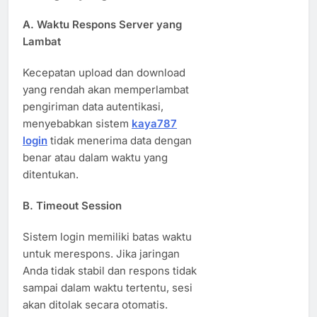
A. Waktu Respons Server yang
Lambat
Kecepatan upload dan download
yang rendah akan memperlambat
pengiriman data autentikasi,
menyebabkan sistem
kaya787
login
tidak menerima data dengan
benar atau dalam waktu yang
ditentukan.
B. Timeout Session
Sistem login memiliki batas waktu
untuk merespons. Jika jaringan
Anda tidak stabil dan respons tidak
sampai dalam waktu tertentu, sesi
akan ditolak secara otomatis.