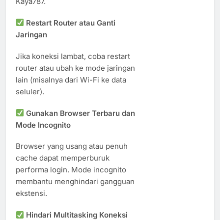
Kaya787.
Restart Router atau Ganti
Jaringan
Jika koneksi lambat, coba restart
router atau ubah ke mode jaringan
lain (misalnya dari Wi-Fi ke data
seluler).
Gunakan Browser Terbaru dan
Mode Incognito
Browser yang usang atau penuh
cache dapat memperburuk
performa login. Mode incognito
membantu menghindari gangguan
ekstensi.
Hindari Multitasking Koneksi