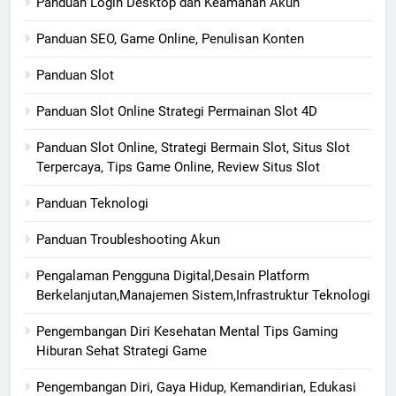
Panduan Login Desktop dan Keamanan Akun
Panduan SEO, Game Online, Penulisan Konten
Panduan Slot
Panduan Slot Online Strategi Permainan Slot 4D
Panduan Slot Online, Strategi Bermain Slot, Situs Slot
Terpercaya, Tips Game Online, Review Situs Slot
Panduan Teknologi
Panduan Troubleshooting Akun
Pengalaman Pengguna Digital,Desain Platform
Berkelanjutan,Manajemen Sistem,Infrastruktur Teknologi
Pengembangan Diri Kesehatan Mental Tips Gaming
Hiburan Sehat Strategi Game
Pengembangan Diri, Gaya Hidup, Kemandirian, Edukasi