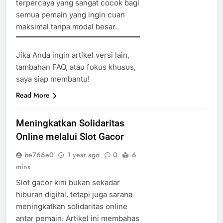
terpercaya yang sangat cocok bagi
semua pemain yang ingin cuan
maksimal tanpa modal besar.
Jika Anda ingin artikel versi lain,
tambahan FAQ, atau fokus khusus,
saya siap membantu!
Read More
Meningkatkan Solidaritas
Online melalui Slot Gacor
be766e0
1 year ago
0
6
mins
Slot gacor kini bukan sekadar
hiburan digital, tetapi juga sarana
meningkatkan solidaritas online
antar pemain. Artikel ini membahas