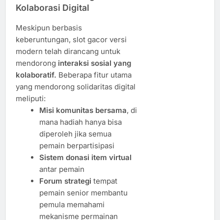
Kolaborasi Digital
Meskipun berbasis
keberuntungan, slot gacor versi
modern telah dirancang untuk
mendorong
interaksi sosial yang
kolaboratif.
Beberapa fitur utama
yang mendorong solidaritas digital
meliputi:
Misi komunitas bersama
, di
mana hadiah hanya bisa
diperoleh jika semua
pemain berpartisipasi
Sistem donasi item virtual
antar pemain
Forum strategi
tempat
pemain senior membantu
pemula memahami
mekanisme permainan