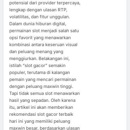
potensial dari provider terpercaya,
lengkap dengan ulasan RTP,
volatilitas, dan fitur unggulan.
Dalam dunia hiburan digital,
permainan slot menjadi salah satu
opsi favorit yang menawarkan
kombinasi antara keseruan visual
dan peluang menang yang
menggiurkan. Belakangan ini,
istilah “slot gacor” semakin
populer, terutama di kalangan
pemain yang mencari permainan
dengan peluang maxwin tinggi.
Tapi tidak semua slot menawarkan
hasil yang sepadan. Oleh karena
itu, artikel ini akan memberikan
rekomendasi slot gacor terbaik
hari ini yang memiliki peluang
maxwin besar, berdasarkan ulasan