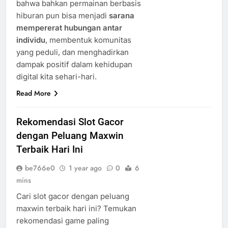
bahwa bahkan permainan berbasis
hiburan pun bisa menjadi
sarana
mempererat hubungan antar
individu
, membentuk komunitas
yang peduli, dan menghadirkan
dampak positif dalam kehidupan
digital kita sehari-hari.
Read More
Rekomendasi Slot Gacor
dengan Peluang Maxwin
Terbaik Hari Ini
be766e0
1 year ago
0
6
mins
Cari slot gacor dengan peluang
maxwin terbaik hari ini? Temukan
rekomendasi game paling