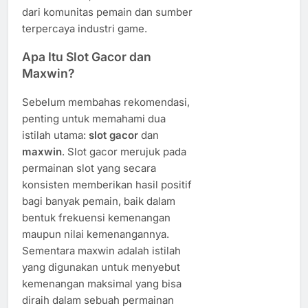
dari komunitas pemain dan sumber
terpercaya industri game.
Apa Itu Slot Gacor dan
Maxwin?
Sebelum membahas rekomendasi,
penting untuk memahami dua
istilah utama:
slot gacor
dan
maxwin
. Slot gacor merujuk pada
permainan slot yang secara
konsisten memberikan hasil positif
bagi banyak pemain, baik dalam
bentuk frekuensi kemenangan
maupun nilai kemenangannya.
Sementara maxwin adalah istilah
yang digunakan untuk menyebut
kemenangan maksimal yang bisa
diraih dalam sebuah permainan