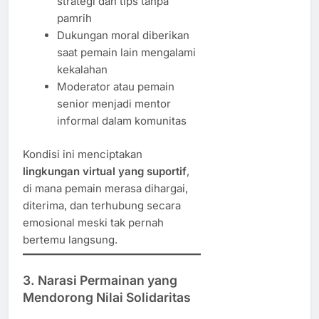
strategi dan tips tanpa
pamrih
Dukungan moral diberikan
saat pemain lain mengalami
kekalahan
Moderator atau pemain
senior menjadi mentor
informal dalam komunitas
Kondisi ini menciptakan
lingkungan virtual yang suportif
,
di mana pemain merasa dihargai,
diterima, dan terhubung secara
emosional meski tak pernah
bertemu langsung.
3.
Narasi Permainan yang
Mendorong Nilai Solidaritas