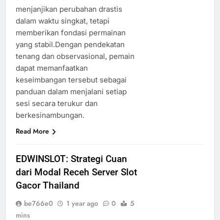
menjanjikan perubahan drastis
dalam waktu singkat, tetapi
memberikan fondasi permainan
yang stabil.Dengan pendekatan
tenang dan observasional, pemain
dapat memanfaatkan
keseimbangan tersebut sebagai
panduan dalam menjalani setiap
sesi secara terukur dan
berkesinambungan.
Read More
EDWINSLOT: Strategi Cuan
dari Modal Receh Server Slot
Gacor Thailand
be766e0
1 year ago
0
5
mins