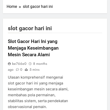
Home
slot gacor hari ini
slot gacor hari ini
Slot Gacor Hari Ini yang
Menjaga Keseimbangan
Mesin Secara Alami
be766e0
8 months
ago
0
5 mins
Ulasan komprehensif mengenai
slot gacor hari ini yang menjaga
keseimbangan mesin secara alami,
membahas pola permainan,
stabilitas sistem, serta pendekatan
observasional pemain.