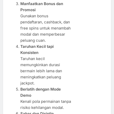
Manfaatkan Bonus dan
Promosi
Gunakan bonus
pendaftaran, cashback, dan
free spins untuk menambah
modal dan memperbesar
peluang cuan.
Taruhan Kecil tapi
Konsisten
Taruhan kecil
memungkinkan durasi
bermain lebih lama dan
meningkatkan peluang
jackpot.
Berlatih dengan Mode
Demo
Kenali pola permainan tanpa
risiko kehilangan modal.
Sabar dan Disiplin