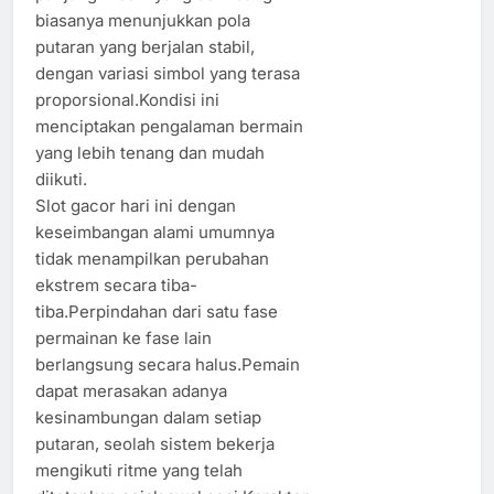
biasanya menunjukkan pola
putaran yang berjalan stabil,
dengan variasi simbol yang terasa
proporsional.Kondisi ini
menciptakan pengalaman bermain
yang lebih tenang dan mudah
diikuti.
Slot gacor hari ini dengan
keseimbangan alami umumnya
tidak menampilkan perubahan
ekstrem secara tiba-
tiba.Perpindahan dari satu fase
permainan ke fase lain
berlangsung secara halus.Pemain
dapat merasakan adanya
kesinambungan dalam setiap
putaran, seolah sistem bekerja
mengikuti ritme yang telah