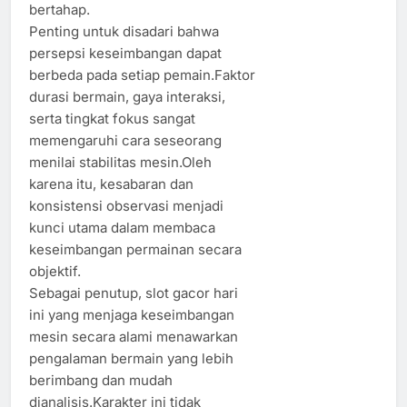
bertahap.
Penting untuk disadari bahwa
persepsi keseimbangan dapat
berbeda pada setiap pemain.Faktor
durasi bermain, gaya interaksi,
serta tingkat fokus sangat
memengaruhi cara seseorang
menilai stabilitas mesin.Oleh
karena itu, kesabaran dan
konsistensi observasi menjadi
kunci utama dalam membaca
keseimbangan permainan secara
objektif.
Sebagai penutup, slot gacor hari
ini yang menjaga keseimbangan
mesin secara alami menawarkan
pengalaman bermain yang lebih
berimbang dan mudah
dianalisis.Karakter ini tidak