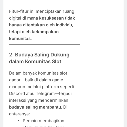
Fitur-fitur ini menciptakan ruang
digital di mana
kesuksesan tidak
hanya ditentukan oleh individu,
tetapi oleh kekompakan
komunitas
.
2.
Budaya Saling Dukung
dalam Komunitas Slot
Dalam banyak komunitas slot
gacor—baik di dalam game
maupun melalui platform seperti
Discord atau Telegram—terjadi
interaksi yang mencerminkan
budaya saling membantu
. Di
antaranya:
Pemain membagikan