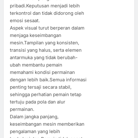
pribadi.Keputusan menjadi lebih
terkontrol dan tidak didorong oleh
emosi sesaat.
Aspek visual turut berperan dalam
menjaga keseimbangan
mesin.Tampilan yang konsisten,
transisi yang halus, serta elemen
antarmuka yang tidak berubah-
ubah membantu pemain
memahami kondisi permainan
dengan lebih baik.Semua informasi
penting tersaji secara stabil,
sehingga perhatian pemain tetap
tertuju pada pola dan alur
permainan.
Dalam jangka panjang,
keseimbangan mesin memberikan
pengalaman yang lebih