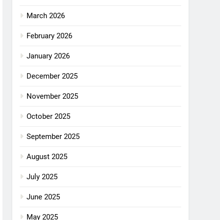
March 2026
February 2026
January 2026
December 2025
November 2025
October 2025
September 2025
August 2025
July 2025
June 2025
May 2025