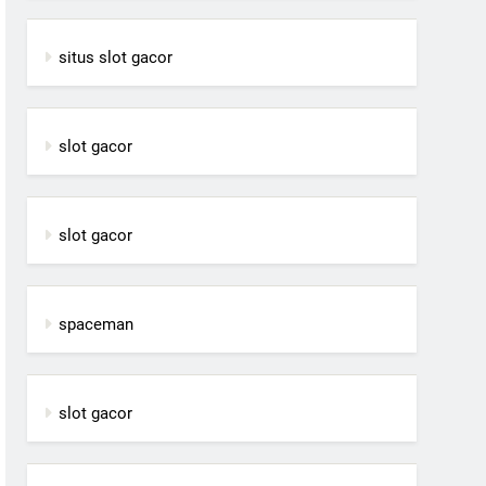
situs slot gacor
slot gacor
slot gacor
spaceman
slot gacor