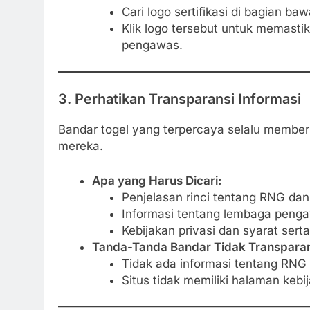
Cari logo sertifikasi di bagian ba
Klik logo tersebut untuk memasti
pengawas.
3. Perhatikan Transparansi Informasi
Bandar togel yang terpercaya selalu memberi
mereka.
Apa yang Harus Dicari:
Penjelasan rinci tentang RNG dan
Informasi tentang lembaga peng
Kebijakan privasi dan syarat ser
Tanda-Tanda Bandar Tidak Transpara
Tidak ada informasi tentang RNG 
Situs tidak memiliki halaman kebi