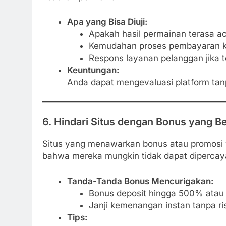
Apa yang Bisa Diuji:
Apakah hasil permainan terasa a
Kemudahan proses pembayaran 
Respons layanan pelanggan jika t
Keuntungan:
Anda dapat mengevaluasi platform tanp
6. Hindari Situs dengan Bonus yang B
Situs yang menawarkan bonus atau promosi y
bahwa mereka mungkin tidak dapat dipercay
Tanda-Tanda Bonus Mencurigakan:
Bonus deposit hingga 500% atau l
Janji kemenangan instan tanpa ris
Tips: