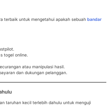
ara terbaik untuk mengetahui apakah sebuah
bandar
stpilot.
 togel online.
ecurangan atau manipulasi hasil.
bayaran dan dukungan pelanggan.
Dahulu
n taruhan kecil terlebih dahulu untuk menguji